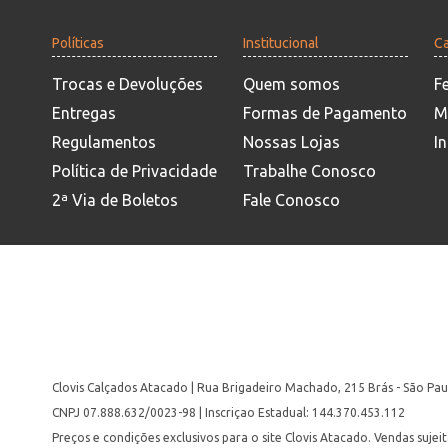
Políticas
Institucional
Ca
Trocas e Devoluções
Quem somos
F
Entregas
Formas de Pagamento
M
Regulamentos
Nossas Lojas
In
Política de Privacidade
Trabalhe Conosco
2ª Via de Boletos
Fale Conosco
Clovis Calçados Atacado | Rua Brigadeiro Machado, 215 Brás - São Pau
CNPJ 07.888.632/0023-98 | Inscriçao Estadual: 144.370.453.112
Preços e condições exclusivos para o site Clovis Atacado. Vendas suje