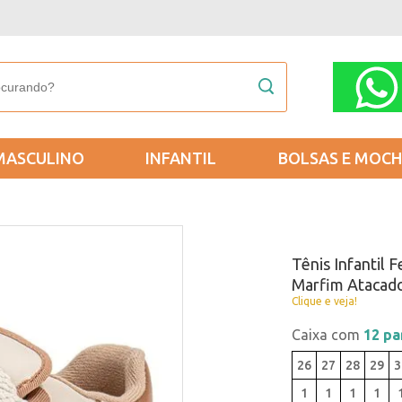
MASCULINO
INFANTIL
BOLSAS E MOCH
Tênis Infantil
Marfim Atacad
Clique e veja!
Caixa com
12 pa
26
27
28
29
3
1
1
1
1