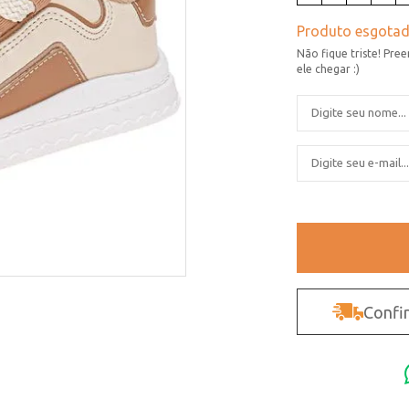
Confir
Não sei o CEP