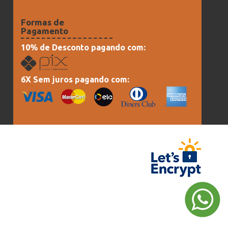
Formas de
Pagamento
10% de Desconto pagando com:
6X Sem juros pagando com: