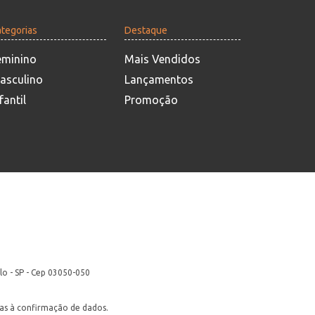
tegorias
Destaque
eminino
Mais Vendidos
asculino
Lançamentos
fantil
Promoção
lo - SP - Cep 03050-050
itas à confirmação de dados.