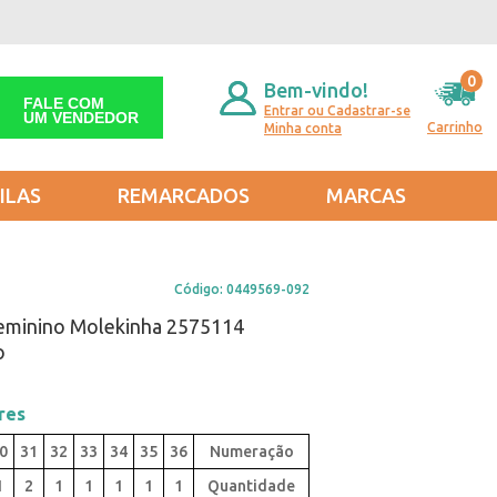
0
Bem-vindo!
FALE COM
Entrar ou Cadastrar-se
UM VENDEDOR
Carrinho
Minha conta
ILAS
REMARCADOS
MARCAS
Código:
0449569-092
 Feminino Molekinha 2575114
o
res
0
31
32
33
34
35
36
1
2
1
1
1
1
1
Quantidade