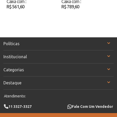
Caixa com
:
Caixa com
:
Azul/Rosa Atacado
R$ 561,60
R$ 789,60
Políticas
Institucional
Categorias
Destaque
Atendimento:
11 3327-3327
Fale Com Um Vendedor