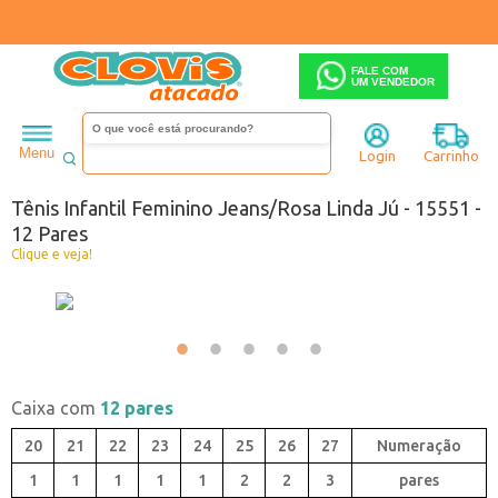
FALE COM
UM VENDEDOR
Infantil
Menina
Tênis
Menu
Login
Carrinho
Código:
8935551-090
Tênis Infantil Feminino Jeans/Rosa Linda Jú - 15551 -
12 Pares
Clique e veja!
Caixa com
12 pares
20
21
22
23
24
25
26
27
1
1
1
1
1
2
2
3
pares