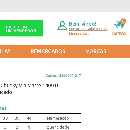
0
Bem-vindo!
FALE COM
Entrar ou Cadastrar-se
UM VENDEDOR
Carrinho
Minha conta
ILAS
REMARCADOS
MARCAS
Código:
5830400-017
 Chunky Via Marte 140010
acado
res
38
39
40
3
2
1
Quantidade