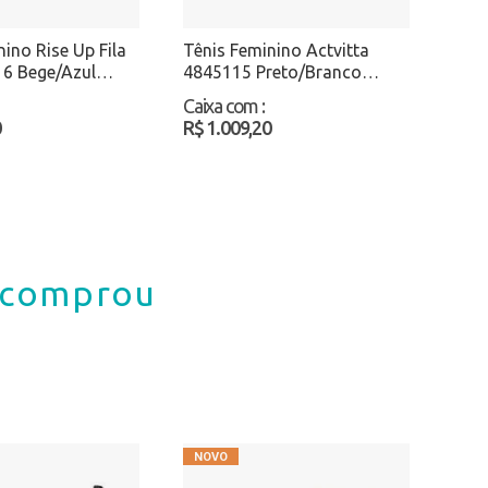
ino Rise Up Fila
Tênis Feminino Actvitta
6 Bege/Azul
4845115 Preto/Branco
Atacado
Caixa com
:
0
R$ 1.009,20
á comprou