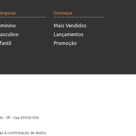
tegorias
Destaque
eminino
Mais Vendidos
asculino
Lançamentos
fantil
Promoção
lo - SP - Cep 03050-050
itas à confirmação de dados.