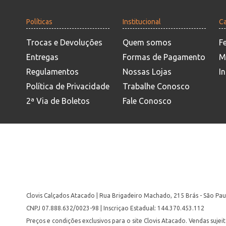
Políticas
Institucional
Ca
Trocas e Devoluções
Quem somos
F
Entregas
Formas de Pagamento
M
Regulamentos
Nossas Lojas
In
Política de Privacidade
Trabalhe Conosco
2ª Via de Boletos
Fale Conosco
Clovis Calçados Atacado | Rua Brigadeiro Machado, 215 Brás - São Pau
CNPJ 07.888.632/0023-98 | Inscriçao Estadual: 144.370.453.112
Preços e condições exclusivos para o site Clovis Atacado. Vendas suje