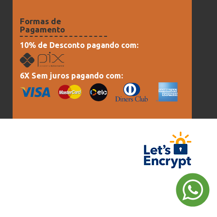
Formas de
Pagamento
10% de Desconto pagando com:
6X Sem juros pagando com: