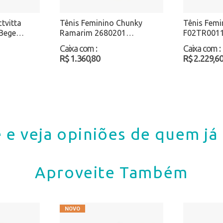
tvitta
Tênis Feminino Chunky
Tênis Femin
Bege
Ramarim 2680201
F02TR0011
Preto/Nobuck Atacado
Atacado
Caixa com
:
Caixa com
:
R$ 1.360,80
R$ 2.229,6
 e veja opiniões de quem j
Aproveite Também