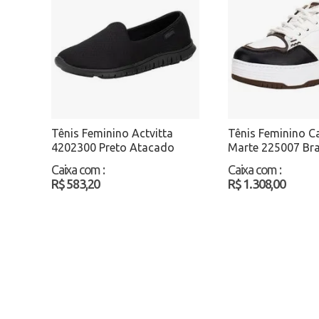
Tênis Feminino Actvitta
Tênis Feminino C
4202300 Preto Atacado
Marte 225007 Br
Atacado
Caixa com
:
Caixa com
:
R$ 583,20
R$ 1.308,00