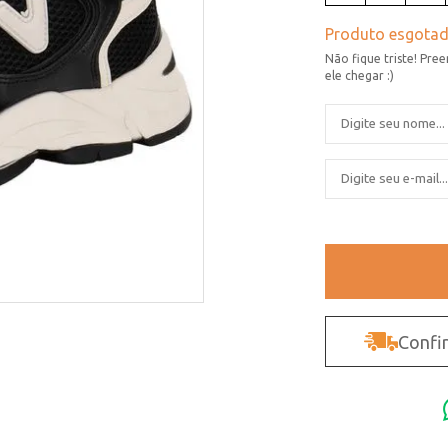
Confir
Não sei o CEP