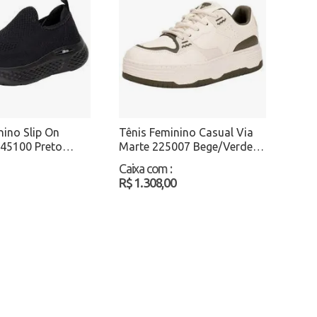
nino Slip On
Tênis Feminino Casual Via
845100 Preto
Marte 225007 Bege/Verde
Atacado
Caixa com
:
R$ 1.308,00