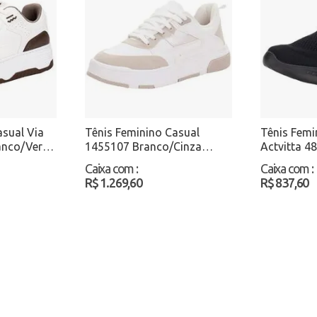
asual Via
Tênis Feminino Casual
Tênis Femi
anco/Verde
1455107 Branco/Cinza
Actvitta 4
Atacado
Atacado
Caixa com
:
Caixa com
:
R$ 1.269,60
R$ 837,60