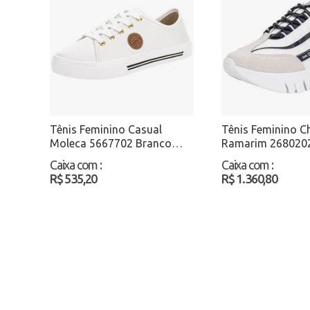
Tênis Feminino Casual
Tênis Feminino C
Moleca 5667702 Branco
Ramarim 268020
Atacado
Branco/Azul Ata
Caixa com
:
Caixa com
:
R$ 535,20
R$ 1.360,80