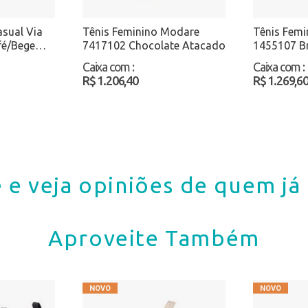
asual Via
Tênis Feminino Modare
Tênis Femi
fé/Bege
7417102 Chocolate Atacado
1455107 B
Atacado
Caixa com
:
Caixa com
:
R$ 1.206,40
R$ 1.269,6
 e veja opiniões de quem j
Aproveite Também