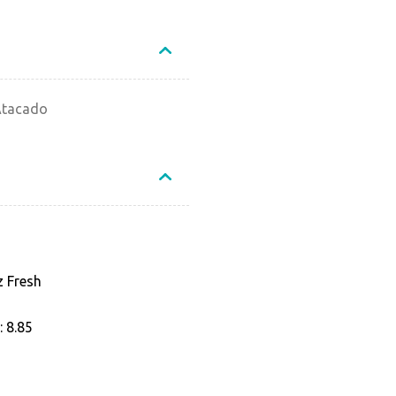
Atacado
z Fresh
 8.85