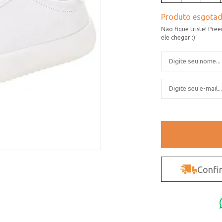
Confir
Não sei o CEP