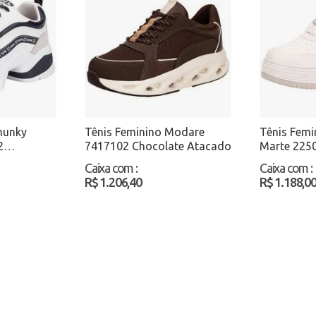
hunky
Tênis Feminino Modare
Tênis Femi
2
7417102 Chocolate Atacado
Marte 225
cado
Atacado
Caixa com
:
Caixa com
:
R$ 1.206,40
R$ 1.188,0