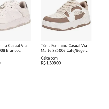
nino Casual Via
Tênis Feminino Casual Via
008 Branco
Marte 225006 Café/Bege
Atacado
Caixa com
:
0
R$ 1.308,00