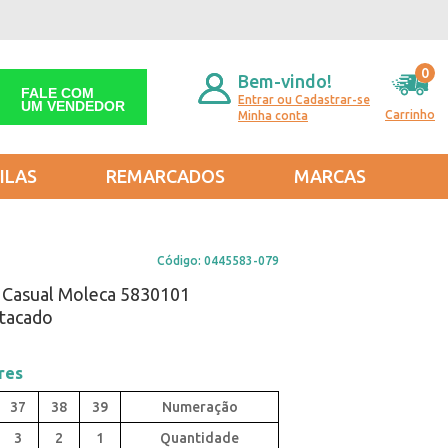
0
Bem-vindo!
FALE COM
Entrar ou Cadastrar-se
UM VENDEDOR
Carrinho
Minha conta
ILAS
REMARCADOS
MARCAS
Código:
0445583-079
 Casual Moleca 5830101
tacado
res
37
38
39
3
2
1
Quantidade