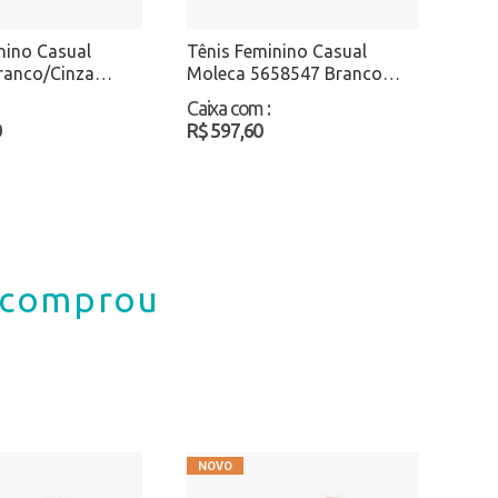
nino Casual
Tênis Feminino Casual
ranco/Cinza
Moleca 5658547 Branco
Atacado
Caixa com
:
0
R$ 597,60
á comprou