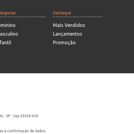
tegorias
Destaque
eminino
Mais Vendidos
asculino
Lançamentos
fantil
Promoção
lo - SP - Cep 03050-050
itas à confirmação de dados.