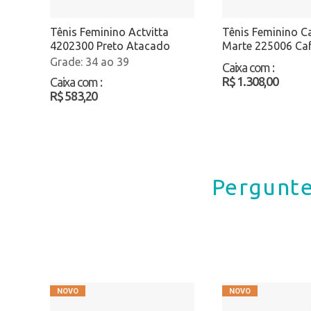
Tênis Feminino Actvitta
Tênis Feminino C
4202300 Preto Atacado
Marte 225006 Ca
Atacado
34 ao 39
Caixa com
:
R$ 1.308,00
Caixa com
:
R$ 583,20
Pergunte