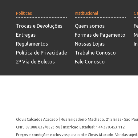
Políticas
Institucional
Ca
Trocas e Devoluções
Quem somos
F
Entregas
Formas de Pagamento
M
Regulamentos
Nossas Lojas
In
Política de Privacidade
Trabalhe Conosco
2ª Via de Boletos
Fale Conosco
Clovis Calçados Atacado | Rua Brigadeiro Machado, 215 Brás - São Pau
CNPJ 07.888.632/0023-98 | Inscriçao Estadual: 144.370.453.112
Preços e condições exclusivos para o site Clovis Atacado. Vendas suje