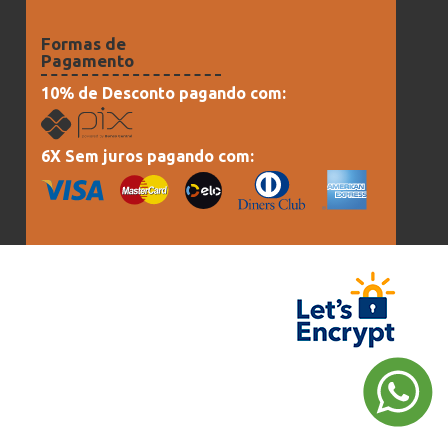
Formas de
Pagamento
10% de Desconto pagando com:
6X Sem juros pagando com: