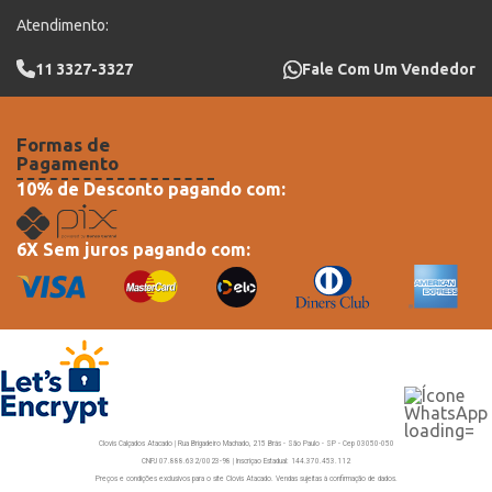
Atendimento:
11 3327-3327
Fale Com Um Vendedor
Formas de
Pagamento
10% de Desconto pagando com:
6X Sem juros pagando com:
Clovis Calçados Atacado | Rua Brigadeiro Machado, 215 Brás - São Paulo - SP - Cep 03050-050
CNPJ 07.888.632/0023-98 | Inscriçao Estadual: 144.370.453.112
Preços e condições exclusivos para o site Clovis Atacado. Vendas sujeitas à confirmação de dados.