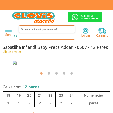
FALE COM
UM VENDEDOR
Infantil
Menina
Sapatilha
Menu
Login
Carrinho
Código:
7286070-001
Sapatilha Infantil Baby Preta Addan - 0607 - 12 Pares
Clique e veja!
Caixa com
12 pares
18
19
20
21
22
23
24
1
1
2
2
2
2
2
pares