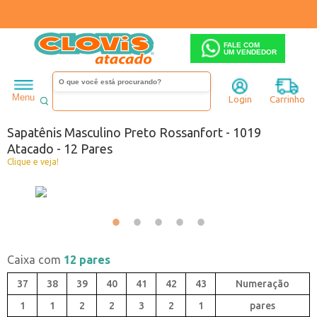
FALE COM
UM VENDEDOR
Masculino
Sapatênis
Menu
Login
Carrinho
Código:
6121019C-001
Sapatênis Masculino Preto Rossanfort - 1019
Atacado - 12 Pares
Clique e veja!
Caixa com
12 pares
37
38
39
40
41
42
43
1
1
2
2
3
2
1
pares