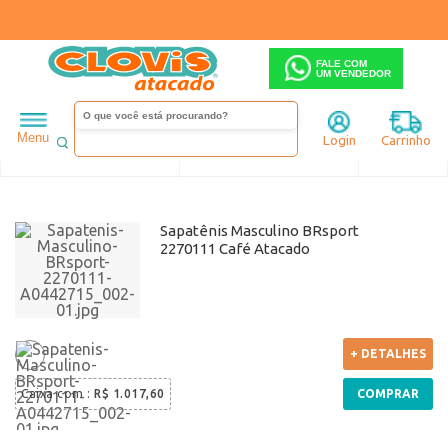
FALE COM
UM VENDEDOR
Masculino
Sapatênis
Menu
Login
Carrinho
Ordenar
Filtrar
Sapatênis Masculino BRsport
2270111 Café Atacado
+ DETALHES
Caixa com
:
R$ 1.017,60
COMPRAR