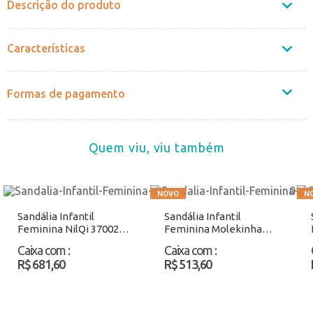
Descrição do produto
Características
Formas de pagamento
Quem viu, viu também
Sandália Infantil
Sandália Infantil
Feminina NilQi 37002
Feminina Molekinha
Preto Atacado
21571215 Preto
Caixa com
:
Caixa com
:
Atacado
R$ 681,60
R$ 513,60