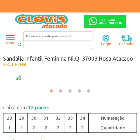
FALE COM
UM VENDEDOR
Infantil
Menina
Sandália
Menu
Login
Carrinho
Código:
8067003-008
Sandália Infantil Feminina NilQi 37003 Rosa Atacado
Clique e veja!
Caixa com
12 pares
28
29
30
31
32
33
34
1
1
2
2
2
2
2
Quantidade