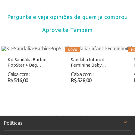
Pergunte e veja opiniões de quem já comprou
Aproveite Também
Kit Sandália Barbie
Sandália Infantil
PopStar + Bag
Feminina Baby
Grendene Kids 23270
Molekinha 2751100
Caixa com
:
Caixa com
:
Rosa Atacado
Rosa Atacado
R$ 516,00
R$ 528,00
Políticas