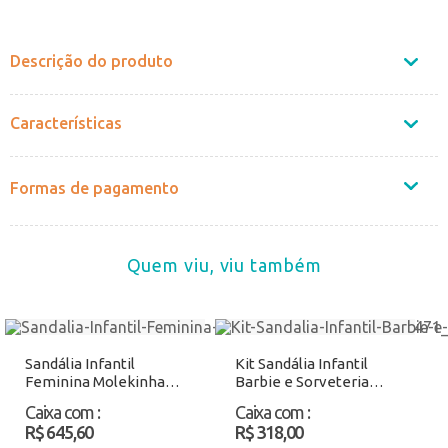
Não sei o CEP
Descrição do produto
Características
Formas de pagamento
Quem viu, viu também
Sandália Infantil
Kit Sandália Infantil
Feminina Molekinha
Barbie e Sorveteria
2347130 Marfim
Grendene Kids 23221
Caixa com
:
Caixa com
:
Atacado
Roxo Atacado
R$ 645,60
R$ 318,00