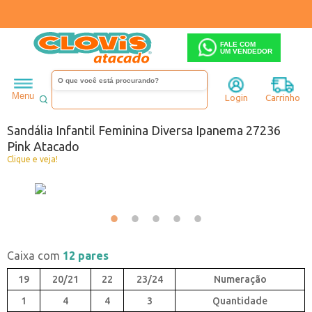
FALE COM
UM VENDEDOR
Infantil
Menina
Sandália
Menu
Login
Carrinho
Código:
3290236-096
Sandália Infantil Feminina Diversa Ipanema 27236
Pink Atacado
Clique e veja!
Caixa com
12 pares
19
20/21
22
23/24
1
4
4
3
Quantidade