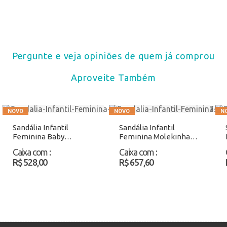
Pergunte e veja opiniões de quem já comprou
Aproveite Também
Sandália Infantil
Sandália Infantil
Feminina Baby
Feminina Molekinha
Molekinha 2751100
2373101 Marfim
Caixa com
:
Caixa com
:
Verde Atacado
Atacado
R$ 528,00
R$ 657,60