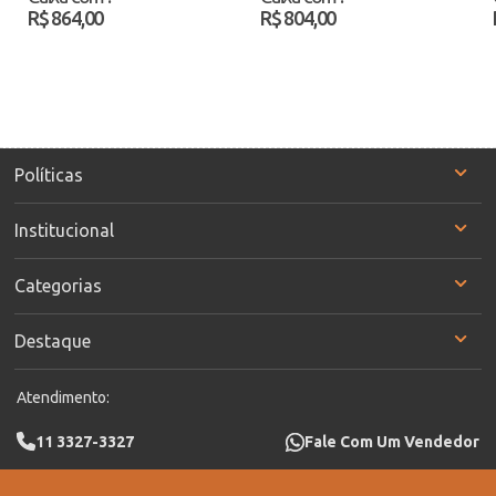
Atacado
R$ 864,00
R$ 804,00
Políticas
Institucional
Categorias
Destaque
Atendimento:
11 3327-3327
Fale Com Um Vendedor