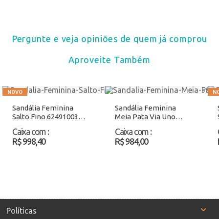
Pergunte e veja opiniões de quem já comprou
Aproveite Também
Sandália Feminina
Sandália Feminina
Salto Fino 62491003
Meia Pata Via Uno
Camel Atacado
411004A Salmão
Caixa com
:
Caixa com
:
Atacado
R$ 998,40
R$ 984,00
Políticas