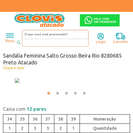
FALE COM
UM VENDEDOR
Feminino
Sandália
Salto alto
Menu
Login
Carrinho
Código:
0440685-001
Sandália Feminina Salto Grosso Beira Rio 8280685
Preto Atacado
Clique e veja!
Caixa com
12 pares
34
35
36
37
38
39
1
2
3
3
2
1
Quantidade