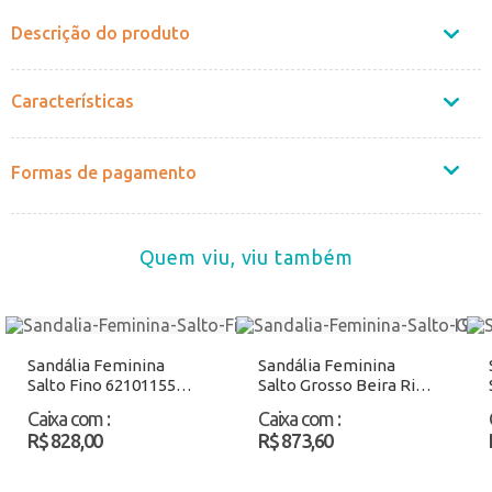
Descrição do produto
Características
Formas de pagamento
Quem viu, viu também
Sandália Feminina
Sandália Feminina
Salto Fino 62101155
Salto Grosso Beira Rio
Ouro Atacado
8573103 Marfim
Caixa com
:
Caixa com
:
Atacado
R$ 828,00
R$ 873,60