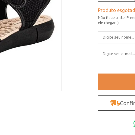
Confir
Não sei o CEP