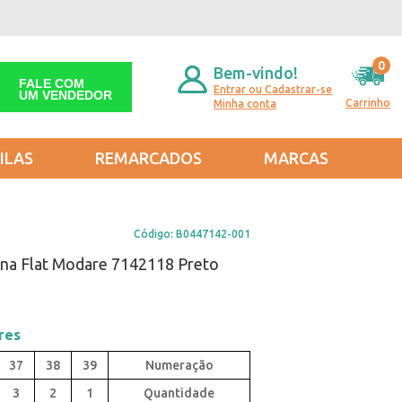
0
Bem-vindo!
FALE COM
Entrar ou Cadastrar-se
UM VENDEDOR
Carrinho
Minha conta
ILAS
REMARCADOS
MARCAS
Código:
B0447142-001
ina Flat Modare 7142118 Preto
res
37
38
39
3
2
1
Quantidade