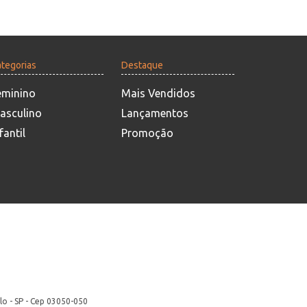
tegorias
Destaque
eminino
Mais Vendidos
asculino
Lançamentos
fantil
Promoção
lo - SP - Cep 03050-050