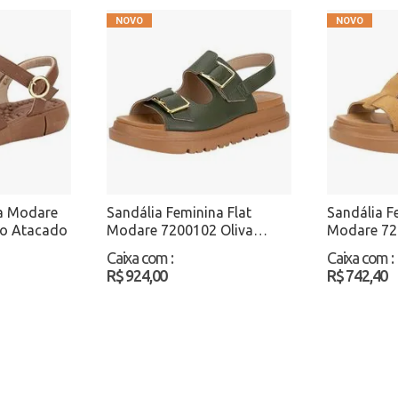
na Modare
Sandália Feminina Flat
Sandália F
o Atacado
Modare 7200102 Oliva
Modare 72
Atacado
Atacado
Caixa com
:
Caixa com
:
R$ 924,00
R$ 742,40