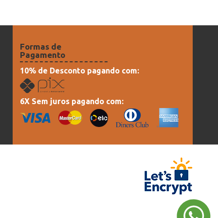
Formas de
Pagamento
10% de Desconto pagando com:
6X Sem juros pagando com: