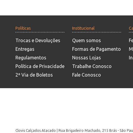
Políticas
Institucional
Ca
Trocas e Devoluções
Quem somos
F
Entregas
Formas de Pagamento
M
Regulamentos
Nossas Lojas
In
Política de Privacidade
Trabalhe Conosco
2ª Via de Boletos
Fale Conosco
Clovis Calçados Atacado | Rua Brigadeiro Machado, 215 Brás - São Pau