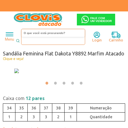
FALE COM
UM VENDEDOR
Feminino
Sandália
Rasteira
Menu
Login
Carrinho
Código:
0648892-092
Sandália Feminina Flat Dakota Y8892 Marfim Atacado
Clique e veja!
Caixa com
12 pares
34
35
36
37
38
39
1
2
3
3
2
1
Quantidade