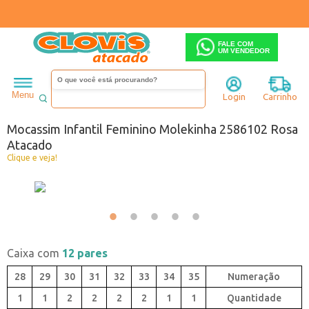
FALE COM
UM VENDEDOR
Infantil
Menina
Sapato
Menu
Login
Carrinho
Código:
0442586-008
Mocassim Infantil Feminino Molekinha 2586102 Rosa
Atacado
Clique e veja!
Caixa com
12 pares
28
29
30
31
32
33
34
35
1
1
2
2
2
2
1
1
Quantidade