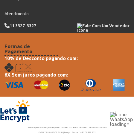
Atendimento:
11 3327-3327
Fale Com Um Vendedor
Formas de
Pagamento
10% de Desconto pagando com:
6X Sem juros pagando com:
Clovis Calçados Atacado | Rua Brigadeiro Machado, 215 Brás - São Paulo - SP - Cep 03050-050
CNPJ 07.888.632/0023-98 | Inscriçao Estadual: 144.370.453.112