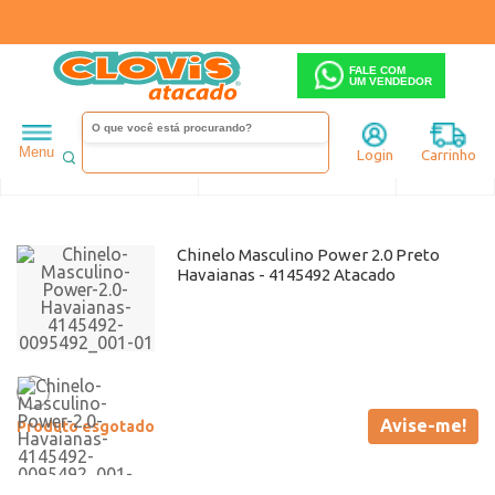
FALE COM
UM VENDEDOR
Masculino
Havaianas
Chinelos
Menu
Login
Carrinho
Ordenar
Filtrar
Chinelo Masculino Power 2.0 Preto
Havaianas - 4145492 Atacado
Avise-me!
Produto esgotado