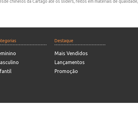
sde chinelos da Cartago até os sliders, feitos em materiais de qualidad
tegorias
Destaque
eminino
Mais Vendidos
asculino
Lançamentos
fantil
Promoção