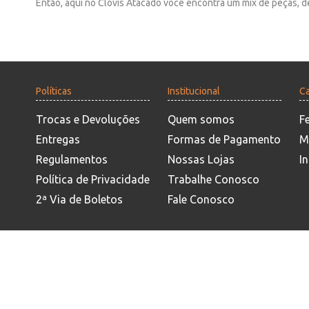
Então, aqui no Clovis Atacado você encontra um mix de peças, de
Políticas
Institucional
Ca
Trocas e Devoluções
Quem somos
F
Entregas
Formas de Pagamento
M
Regulamentos
Nossas Lojas
In
Política de Privacidade
Trabalhe Conosco
2ª Via de Boletos
Fale Conosco