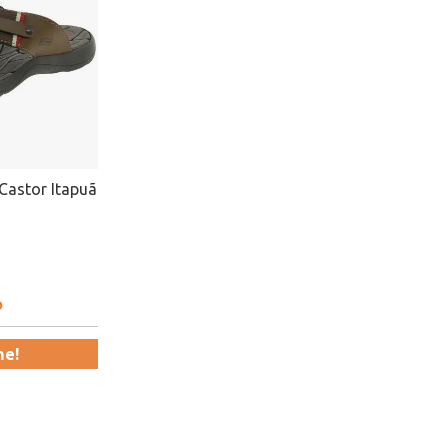
Castor Itapuã
o
me!