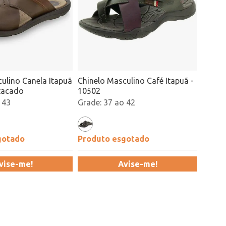
ulino Canela Itapuã
Chinelo Masculino Café Itapuã -
tacado
10502
 43
37 ao 42
gotado
Produto esgotado
vise-me!
Avise-me!