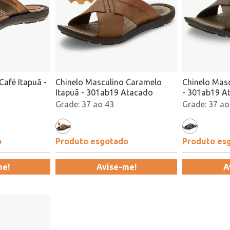
Café Itapuã -
Chinelo Masculino Caramelo
Chinelo Masc
Itapuã - 301ab19 Atacado
- 301ab19 A
37 ao 43
37 ao
o
Produto esgotado
Produto es
me!
Avise-me!
A