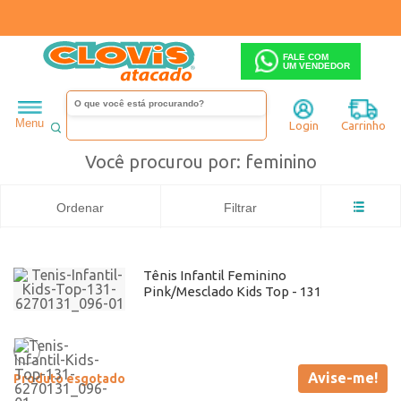
FALE COM
UM VENDEDOR
Infantil
Menino
Tênis
Busca: feminino
x
Kids top
feminino
Menu
Login
Carrinho
Você procurou por: feminino
Ordenar
Filtrar
Tênis Infantil Feminino
Pink/Mesclado Kids Top - 131
Avise-me!
Produto esgotado