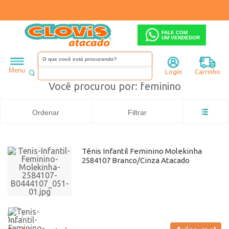
FALE COM
UM VENDEDOR
Infantil
Menino
Papete
feminino
Menu
Login
Carrinho
Você procurou por: feminino
Ordenar
Filtrar
Tênis Infantil Feminino Molekinha
2584107 Branco/Cinza Atacado