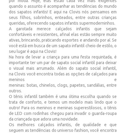
por moda. Hoje, elas estão cada vez mais exigentes
quando o assunto é acompanhar as tendências do mundo
dos sapatos infantis! E aqui na Clovis nós pensamos em
seus filhos, sobrinhos, enteados, entre outras crianças
queridas, oferecendo sapatos infantis supermoderninhos.
A garotada merece calçados infantis que sejam
confortáveis e resistentes, afinal elas estão sempre muito
ativas, brincando, praticando esportes e andando por aí. Se
você está em busca de um sapato infantil cheio de estilo, o
seu lugar é aqui na Clovis!
Na hora de levar a criança para uma festa requintada, é
importante ter um par de sapato social infantil para deixar
o visual mais arrumado. Além do sapato social infantil,
na Clovis você encontra todas as opções de calçados para
meninos e
meninas: botas, chinelos, clogs, papetes, sandálias, entre
outros.
O tênis infantil também é uma ótima escolha quando se
trata de conforto, e temos um modelo mais lindo que o
outro! Para os meninos e meninas superestilosos, o tênis
de LED com rodinhas chegou para invadir o guarda-roupa
da criançada que adora uma novidade.
Os melhores calçados infantis, de qualidade e que
seguem as tendências do universo fashion, você encontra