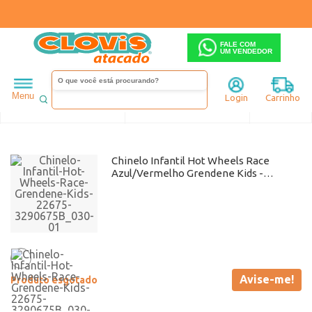
FALE COM
UM VENDEDOR
Infantil
Menino
Chinelo
Menu
Login
Carrinho
Ordenar
Filtrar
Chinelo Infantil Hot Wheels Race
Azul/Vermelho Grendene Kids -
22675 Atacado
Avise-me!
Produto esgotado