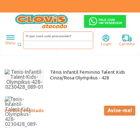
FALE COM
UM VENDEDOR
Infantil
Menina
Tênis
Olympikus
Menu
Login
Carrinho
Ordenar
Filtrar
Tênis Infantil Feminino Talent Kids
Cinza/Rosa Olympikus - 428
Avise-me!
Produto esgotado