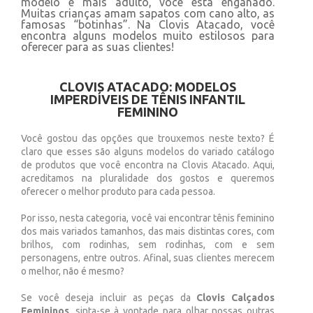
modelo é mais adulto, você está enganado.
Muitas crianças amam sapatos com cano alto, as
famosas “botinhas”. Na Clovis Atacado, você
encontra alguns modelos muito estilosos para
oferecer para as suas clientes!
CLOVIS ATACADO: MODELOS
IMPERDÍVEIS DE TÊNIS INFANTIL
FEMININO
Você gostou das opções que trouxemos neste texto? É
claro que esses são alguns modelos do variado catálogo
de produtos que você encontra na Clovis Atacado. Aqui,
acreditamos na pluralidade dos gostos e queremos
oferecer o melhor produto para cada pessoa.
Por isso, nesta categoria, você vai encontrar tênis feminino
dos mais variados tamanhos, das mais distintas cores, com
brilhos, com rodinhas, sem rodinhas, com e sem
personagens, entre outros. Afinal, suas clientes merecem
o melhor, não é mesmo?
Se você deseja incluir as peças da
Clovis Calçados
Femininos
, sinta-se à vontade para olhar nossas outras