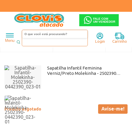
FALE COM
UM VENDEDOR
Infantil
Menina
Sapatilha
Menu
Login
Carrinho
Ordenar
Filtrar
Sapatilha Infantil Feminina
Verniz/Preto Molekinha - 2502390
Atacado
Avise-me!
Produto esgotado