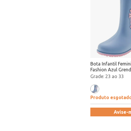
Bota Infantil Femin
Fashion Azul Grend
21753
23 ao 33
Produto esgotad
Avise-