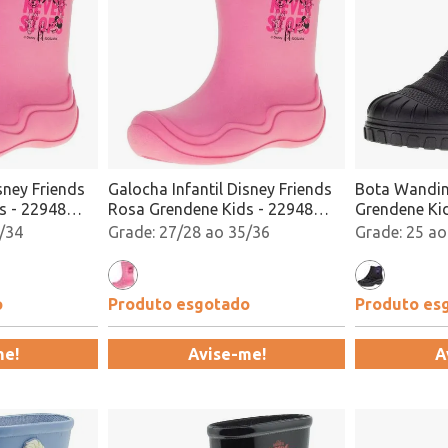
sney Friends
Galocha Infantil Disney Friends
Bota Wandin
s - 22948
Rosa Grendene Kids - 22948
Grendene Ki
Atacado
/34
27/28 ao 35/36
25 ao
o
Produto esgotado
Produto es
me!
Avise-me!
A