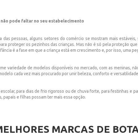
a não pode faltar no seu estabelecimento
 das pessoas, alguns setores do comércio se mostram mais estáveis,
para proteger os pezinhos das crianças. Mas não é só pela proteção que
ância é a fase em que a criança está em crescimento e, por isso, uma pe
me variedade de modelos disponíveis no mercado, com as meninas, não é 
 modelo cada vez mais procurado por unir beleza, conforto e versatilidad
scolar, para dias de frio rigoroso ou de chuva forte, para festinhas e p
 papais e filhas possam ter mais essa opção.
MELHORES MARCAS DE BOTA