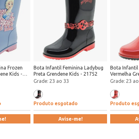
ina Frozen
Bota Infantil Feminina Ladybug
Bota Infanti
ene Kids -
Preta Grendene Kids - 21752
Vermelha Gr
23 ao 33
23 ao
o
Produto esgotado
Produto es
me!
Avise-me!
A