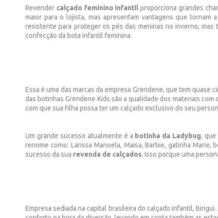
Revender
calçado feminino infantil
proporciona grandes cha
maior para o lojista, mas apresentam vantagens que tornam 
resistente para proteger os pés das meninas no inverno, mas 
confecção da bota infantil feminina.
Essa é uma das marcas da empresa Grendene, que tem quase cin
das botinhas Grendene Kids são a qualidade dos materiais com q
com que sua filha possa ter um calçado exclusivo do seu person
Um grande sucesso atualmente é a
botinha da Ladybug
, que
renome como: Larissa Manoela, Maisa, Barbie, gatinha Marie, 
sucesso da sua
revenda de calçados
. Isso porque uma person
Empresa sediada na capital brasileira do calçado infantil, Biri
conforto na hora da diversão, levando em conta também as esta