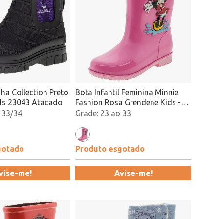
ha Collection Preto
Bota Infantil Feminina Minnie
ds 23043 Atacado
Fashion Rosa Grendene Kids -
21753
 33/34
23 ao 33
gotado
Produto esgotado
vise-me!
Avise-me!