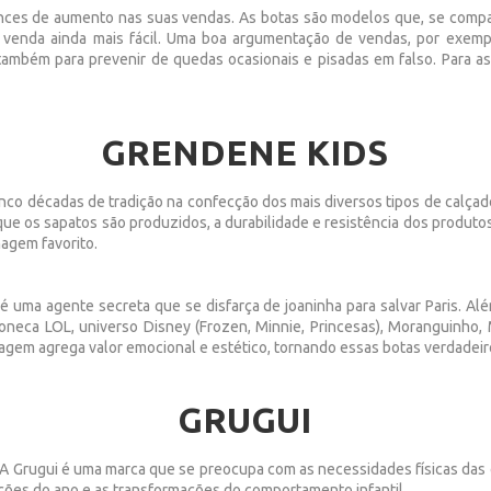
nces de aumento nas suas vendas. As botas são modelos que, se compa
a venda ainda mais fácil. Uma boa argumentação de vendas, por exemp
também para prevenir de quedas ocasionais e pisadas em falso. Para a
GRENDENE KIDS
co décadas de tradição na confecção dos mais diversos tipos de calçad
ue os sapatos são produzidos, a durabilidade e resistência dos produto
agem favorito.
 é uma agente secreta que se disfarça de joaninha para salvar Paris. A
boneca LOL, universo Disney (Frozen, Minnie, Princesas), Moranguinho,
agem agrega valor emocional e estético, tornando essas botas verdadeir
GRUGUI
gui. A Grugui é uma marca que se preocupa com as necessidades físicas da
ções do ano e as transformações do comportamento infantil.