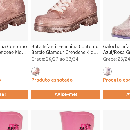
nina Conturno
Bota Infantil Feminina Conturno
Galocha Infa
endene Kids
Barbie Glamour Grendene Kids
Azul/Rosa G
do
23098 Rosa Atacado
22920 Atac
26/27 ao 33/34
23/24
o
Produto esgotado
Produto es
me!
Avise-me!
A