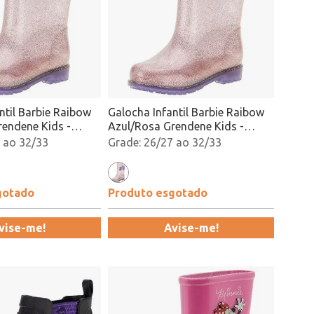
ntil Barbie Raibow
Galocha Infantil Barbie Raibow
rendene Kids -
Azul/Rosa Grendene Kids -
ado
22920 Atacado
 ao 32/33
26/27 ao 32/33
gotado
Produto esgotado
vise-me!
Avise-me!