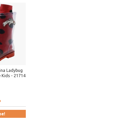
nina Ladybug
 Kids - 21714
o
me!