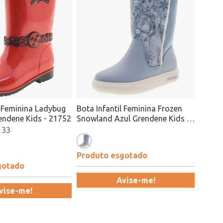
l Feminina Ladybug
Bota Infantil Feminina Frozen
endene Kids - 21752
Snowland Azul Grendene Kids -
21565
 33
Produto esgotado
gotado
Avise-me!
vise-me!