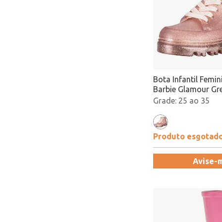
Bota Infantil Femi
Barbie Glamour Gr
23098 Rosa Ataca
25 ao 35
Produto esgotad
Avise-