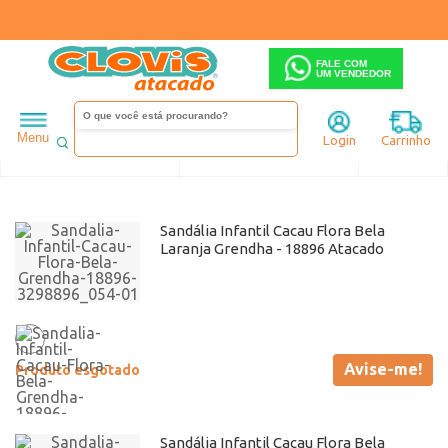
FALE COM
UM VENDEDOR
Infantil
Grendha
Menu
Login
Carrinho
Ordenar
Filtrar
Sandália Infantil Cacau Flora Bela
Laranja Grendha - 18896 Atacado
Avise-me!
Produto esgotado
Sandália Infantil Cacau Flora Bela