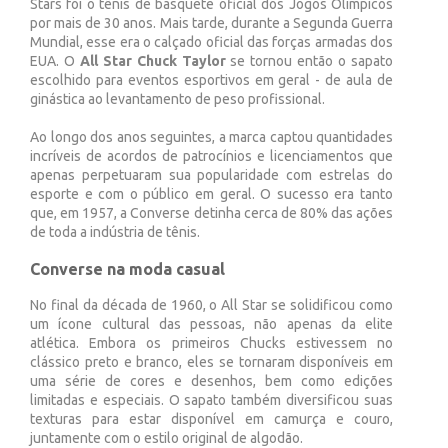
Stars foi o tênis de basquete oficial dos Jogos Olímpicos
por mais de 30 anos. Mais tarde, durante a Segunda Guerra
Mundial, esse era o calçado oficial das forças armadas dos
EUA. O
All Star Chuck Taylor
se tornou então o sapato
escolhido para eventos esportivos em geral - de aula de
ginástica ao levantamento de peso profissional.
Ao longo dos anos seguintes, a marca captou quantidades
incríveis de acordos de patrocínios e licenciamentos que
apenas perpetuaram sua popularidade com estrelas do
esporte e com o público em geral. O sucesso era tanto
que, em 1957, a Converse detinha cerca de 80% das ações
de toda a indústria de tênis.
Converse na moda casual
No final da década de 1960, o All Star se solidificou como
um ícone cultural das pessoas, não apenas da elite
atlética. Embora os primeiros Chucks estivessem no
clássico preto e branco, eles se tornaram disponíveis em
uma série de cores e desenhos, bem como edições
limitadas e especiais. O sapato também diversificou suas
texturas para estar disponível em camurça e couro,
juntamente com o estilo original de algodão.