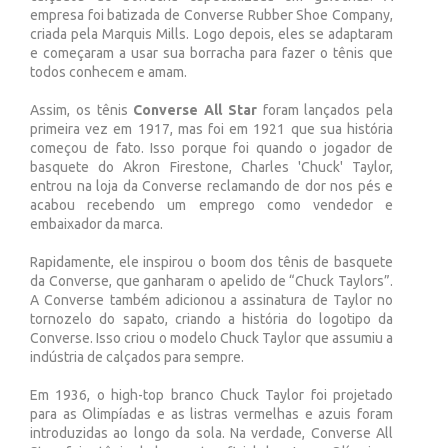
empresa foi batizada de Converse Rubber Shoe Company,
criada pela Marquis Mills. Logo depois, eles se adaptaram
e começaram a usar sua borracha para fazer o tênis que
todos conhecem e amam.
Assim, os tênis
Converse All Star
foram lançados pela
primeira vez em 1917, mas foi em 1921 que sua história
começou de fato. Isso porque foi quando o jogador de
basquete do Akron Firestone, Charles 'Chuck' Taylor,
entrou na loja da Converse reclamando de dor nos pés e
acabou recebendo um emprego como vendedor e
embaixador da marca.
Rapidamente, ele inspirou o boom dos tênis de basquete
da Converse, que ganharam o apelido de “Chuck Taylors”.
A Converse também adicionou a assinatura de Taylor no
tornozelo do sapato, criando a história do logotipo da
Converse. Isso criou o modelo Chuck Taylor que assumiu a
indústria de calçados para sempre.
Em 1936, o high-top branco Chuck Taylor foi projetado
para as Olimpíadas e as listras vermelhas e azuis foram
introduzidas ao longo da sola. Na verdade, Converse All