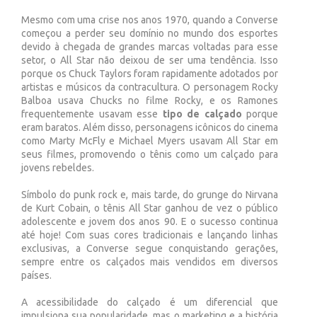
Mesmo com uma crise nos anos 1970, quando a Converse
começou a perder seu domínio no mundo dos esportes
devido à chegada de grandes marcas voltadas para esse
setor, o All Star não deixou de ser uma tendência. Isso
porque os Chuck Taylors foram rapidamente adotados por
artistas e músicos da contracultura. O personagem Rocky
Balboa usava Chucks no filme Rocky, e os Ramones
frequentemente usavam esse
tipo de calçado
porque
eram baratos. Além disso, personagens icônicos do cinema
como Marty McFly e Michael Myers usavam All Star em
seus filmes, promovendo o tênis como um calçado para
jovens rebeldes.
Símbolo do punk rock e, mais tarde, do grunge do Nirvana
de Kurt Cobain, o tênis All Star ganhou de vez o público
adolescente e jovem dos anos 90. E o sucesso continua
até hoje! Com suas cores tradicionais e lançando linhas
exclusivas, a Converse segue conquistando gerações,
sempre entre os calçados mais vendidos em diversos
países.
A acessibilidade do calçado é um diferencial que
impulsiona sua popularidade, mas o marketing e a história