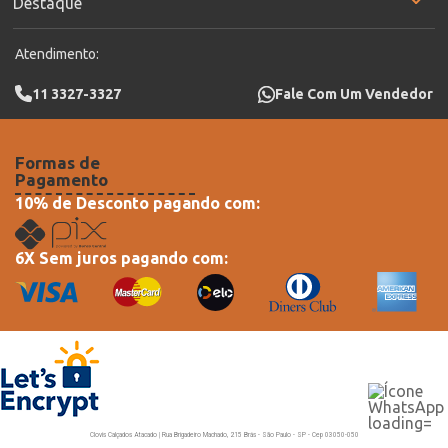
Destaque
Atendimento:
11 3327-3327
Fale Com Um Vendedor
Formas de
Pagamento
10% de Desconto pagando com:
6X Sem juros pagando com:
Clovis Calçados Atacado | Rua Brigadeiro Machado, 215 Brás - São Paulo - SP - Cep 03050-050