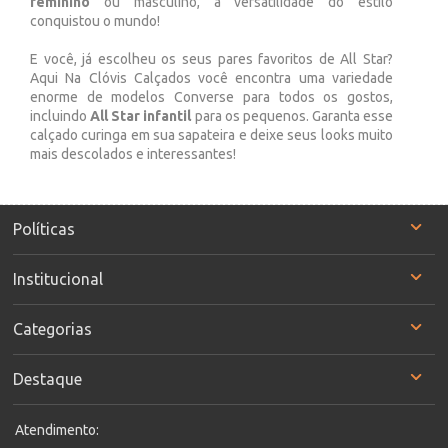
feminino
ou masculino, a versatilidade do estilo
conquistou o mundo!
E você, já escolheu os seus pares favoritos de All Star?
Aqui Na Clóvis Calçados você encontra uma variedade
enorme de modelos Converse para todos os gostos,
incluindo
All Star infantil
para os pequenos. Garanta esse
calçado curinga em sua sapateira e deixe seus looks muito
mais descolados e interessantes!
Políticas
Institucional
Categorias
Destaque
Atendimento: