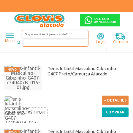
FALE COM
UM VENDEDOR
Infantil
Gibizinho
Menu
Login
Carrinho
Ordenar
Filtrar
Tênis Infantil Masculino Gibizinho
G407 Preto/Camurça Atacado
+ DETALHES
Caixa com
:
R$ 681,60
COMPRAR
Tênis Infantil Masculino Gibizinho