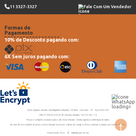
11 3327-3327
Fale Com Um Vendedor
Formas de
Pagamento
10% de Desconto pagando com:
6X Sem juros pagando com:
Clovis Calçados Atacado | Rua Brigadeiro Machado, 215 Brás - São Paulo - SP - Cep 03050-050
CNPJ 07.888.632/0023-98 | Inscriçao Estadual: 144.370.453.112
Preços e condições exclusivos para o site Clovis Atacado. Vendas sujeitas à confirmação de dados.
Em caso de erro evidente de preço, a Clovis Atacado reserva-se o direito de corrigir a oferta e cancelar a compra com estorno do valor.
Powered by: Vtex
Mantido por: N1.AG