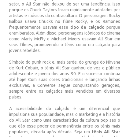
setor, o All Star não deixou de ser uma tendência. Isso
porque os Chuck Taylors foram rapidamente adotados por
artistas e músicos da contracultura. O personagem Rocky
Balboa usava Chucks no filme Rocky, e os Ramones
frequentemente usavam esse
tipo de calçado
porque
eram baratos. Além disso, personagens icônicos do cinema
como Marty McFly e Michael Myers usavam All Star em
seus filmes, promovendo o tênis como um calçado para
jovens rebeldes.
Símbolo do punk rock e, mais tarde, do grunge do Nirvana
de Kurt Cobain, o tênis All Star ganhou de vez o público
adolescente e jovem dos anos 90. E o sucesso continua
até hoje! Com suas cores tradicionais e lançando linhas
exclusivas, a Converse segue conquistando gerações,
sempre entre os calçados mais vendidos em diversos
países.
A acessibilidade do calçado é um diferencial que
impulsiona sua popularidade, mas o marketing e a história
do All Star como uma característica da cultura pop são o
que dão esse poder de permanência entre os tênis mais
populares, década após década. Seja um
tênis All Star