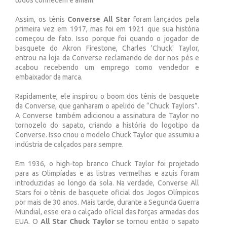
todos conhecem e amam.
Assim, os tênis
Converse All Star
foram lançados pela
primeira vez em 1917, mas foi em 1921 que sua história
começou de fato. Isso porque foi quando o jogador de
basquete do Akron Firestone, Charles 'Chuck' Taylor,
entrou na loja da Converse reclamando de dor nos pés e
acabou recebendo um emprego como vendedor e
embaixador da marca.
Rapidamente, ele inspirou o boom dos tênis de basquete
da Converse, que ganharam o apelido de “Chuck Taylors”.
A Converse também adicionou a assinatura de Taylor no
tornozelo do sapato, criando a história do logotipo da
Converse. Isso criou o modelo Chuck Taylor que assumiu a
indústria de calçados para sempre.
Em 1936, o high-top branco Chuck Taylor foi projetado
para as Olimpíadas e as listras vermelhas e azuis foram
introduzidas ao longo da sola. Na verdade, Converse All
Stars foi o tênis de basquete oficial dos Jogos Olímpicos
por mais de 30 anos. Mais tarde, durante a Segunda Guerra
Mundial, esse era o calçado oficial das forças armadas dos
EUA. O
All Star Chuck Taylor
se tornou então o sapato