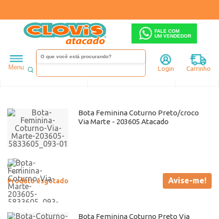
FALE COM
UM VENDEDOR
Feminino
Via Marte
Coturno
Flat
Menu
Login
Carrinho
Ordenar
Filtrar
Bota Feminina Coturno Preto/croco
Via Marte - 203605 Atacado
Avise-me!
Produto esgotado
Bota Feminina Coturno Preto Via