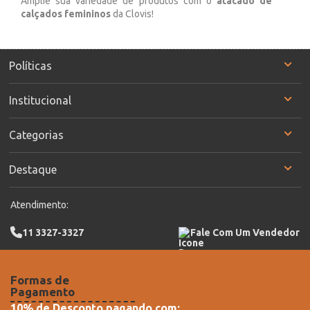
Amplie sua variedade de produtos com o
atacado de
calçados femininos
da Clovis!
Políticas
Institucional
Categorias
Destaque
Atendimento:
11 3327-3327
Fale Com Um Vendedor
Formas de
Pagamento
10% de Desconto pagando com: