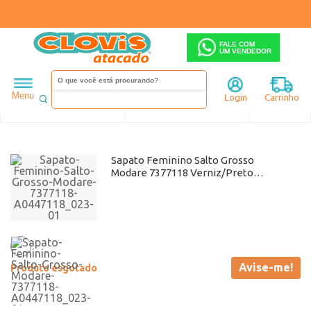
FALE COM
UM VENDEDOR
Feminino
Sapato
Salto alto
Modare
Grosso
Até 19,90
Menu
Login
Carrinho
Ordenar
Filtrar
Sapato Feminino Salto Grosso
Modare 7377118 Verniz/Preto
Atacado
Avise-me!
Produto esgotado