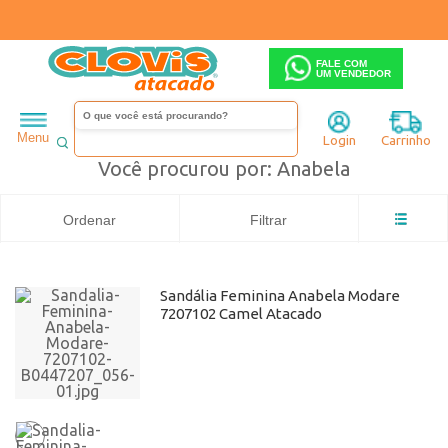
FALE COM
UM VENDEDOR
Feminino
Sandália
Salto baixo
Anabela
Menu
Login
Carrinho
Você procurou por: Anabela
Ordenar
Filtrar
Sandália Feminina Anabela Modare
7207102 Camel Atacado