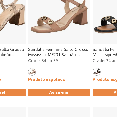
Salto Grosso
Sandália Feminina Salto Grosso
Sandália Fem
Salmão
Mississipi MF231 Salmão
Mississipi 
Atacado
34 ao 39
34 ao
o
Produto esgotado
Produto es
me!
Avise-me!
A