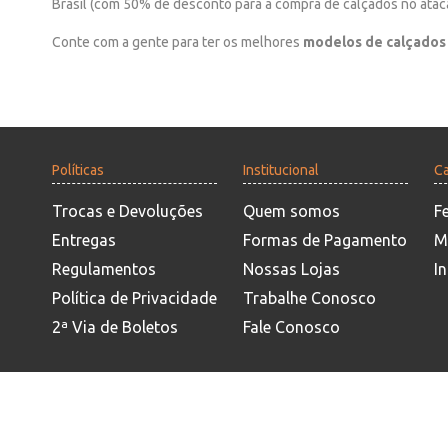
Brasil (com 50% de desconto para a compra de calçados no ataca
Conte com a gente para ter os melhores
modelos de calçados
Políticas
Institucional
Ca
Trocas e Devoluções
Quem somos
F
Entregas
Formas de Pagamento
M
Regulamentos
Nossas Lojas
In
Política de Privacidade
Trabalhe Conosco
2ª Via de Boletos
Fale Conosco