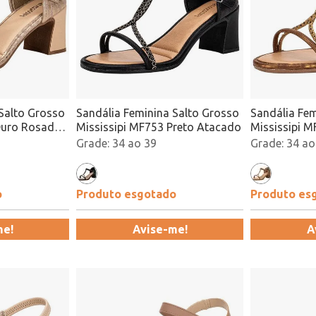
Salto Grosso
Sandália Feminina Salto Grosso
Sandália Fem
Ouro Rosado
Mississipi MF753 Preto Atacado
Mississipi 
Atacado
34 ao 39
34 ao
o
Produto esgotado
Produto es
me!
Avise-me!
A