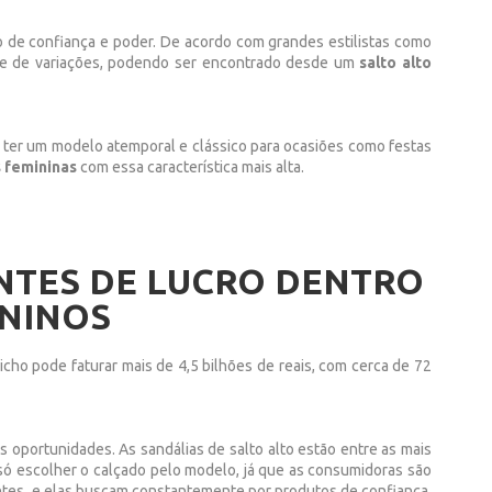
o de confiança e poder. De acordo com grandes estilistas como
rie de variações, podendo ser encontrado desde um
salto alto
 ter um modelo atemporal e clássico para ocasiões como festas
s femininas
com essa característica mais alta.
ONTES DE LUCRO DENTRO
ININOS
ho pode faturar mais de 4,5 bilhões de reais, com cerca de 72
 oportunidades. As sandálias de salto alto estão entre as mais
só escolher o calçado pelo modelo, já que as consumidoras são
entes, e elas buscam constantemente por produtos de confiança,