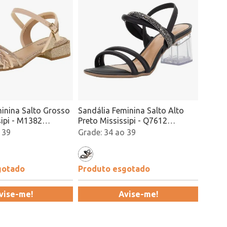
inina Salto Grosso
Sandália Feminina Salto Alto
ipi - M1382
Preto Mississipi - Q7612
Atacado
 39
34 ao 39
gotado
Produto esgotado
vise-me!
Avise-me!