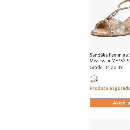
Sandália Feminina 
Mississipi MF752 
Atacado
34 ao 39
Produto esgotad
Avise-