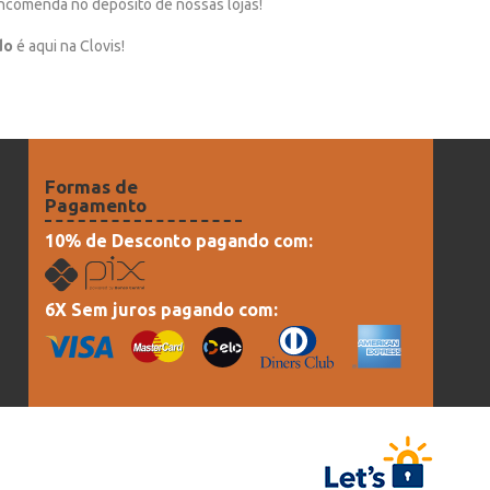
 encomenda no depósito de nossas lojas!
do
é aqui na Clovis!
Formas de
Pagamento
10% de Desconto pagando com:
6X Sem juros pagando com: