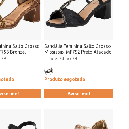
inina Salto Grosso
Sandália Feminina Salto Grosso
MF753 Bronze
Mississipi MF752 Preto Atacado
 39
34 ao 39
gotado
Produto esgotado
vise-me!
Avise-me!