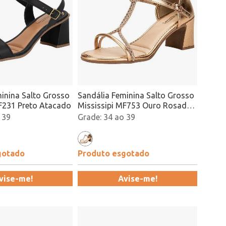
inina Salto Grosso
Sandália Feminina Salto Grosso
MF231 Preto Atacado
Mississipi MF753 Ouro Rosado
Atacado
 39
34 ao 39
gotado
Produto esgotado
vise-me!
Avise-me!