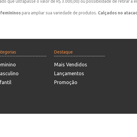
do que ultrapasse o valor de R$ 3.000,00) ou possibilidade de retirar a
 femininos
para ampliar sua variedade de produtos.
Calçados no ataca
tegorias
Destaque
eminino
Mais Vendidos
asculino
Lançamentos
fantil
Promoção