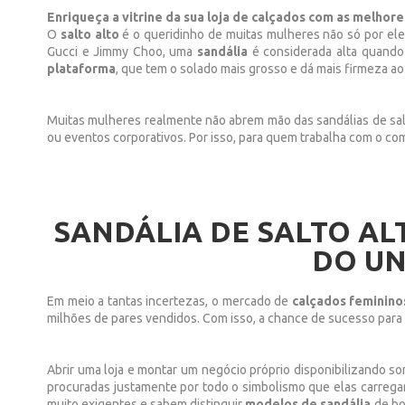
Enriqueça a vitrine da sua loja de calçados com as melhores
O
salto alto
é o queridinho de muitas mulheres não só por el
Gucci e Jimmy Choo, uma
sandália
é considerada alta quand
plataforma
, que tem o solado mais grosso e dá mais firmeza ao 
Muitas mulheres realmente não abrem mão das sandálias de sal
ou eventos corporativos. Por isso, para quem trabalha com o co
SANDÁLIA DE SALTO AL
DO UN
Em meio a tantas incertezas, o mercado de
calçados feminin
milhões de pares vendidos. Com isso, a chance de sucesso para
Abrir uma loja e montar um negócio próprio disponibilizando so
procuradas justamente por todo o simbolismo que elas carregam
muito exigentes e sabem distinguir
modelos de sandália
de bo