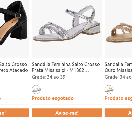
Salto Grosso
Sandália Feminina Salto Grosso
Sandália Fem
Preto Atacado
Prata Mississipi - M1382
Ouro Mississ
Atacado
Atacado
34 ao 39
34 ao
o
Produto esgotado
Produto es
me!
Avise-me!
A