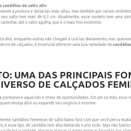
 sandálias de salto alto
evarem a postura e deixá-las mais altas, mas também por serem sinônim
o seu salto tem mais de 8,5 cm. Atualmente, esse modelo tem uma sé
caminhar, até o salto agulha, que é o mais fino existente.
to alto, enquanto outras não chegam a usá-las diariamente, mas querem
mércio de calçados, é essencial oferecer uma boa variedade de
sandália
TO: UMA DAS PRINCIPAIS F
IVERSO DE CALÇADOS FEM
os
permanece aquecido e cheio de oportunidades. Em um só mês, esse nic
 quem deseja abrir ou expandir seu negócio é enorme.
mente sandálias femininas de salto baixo fará com que você perca muitas
, e esse tipo de sandália tem alta demanda o ano todo. Mas não basta 
a e de má qualidade. Algumas marcas já estão entre as favoritas das cli