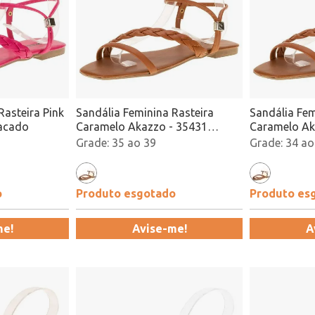
Rasteira Pink
Sandália Feminina Rasteira
Sandália Fem
tacado
Caramelo Akazzo - 35431
Caramelo Ak
Atacado
Atacado
35 ao 39
34 ao
o
Produto esgotado
Produto es
me!
Avise-me!
A