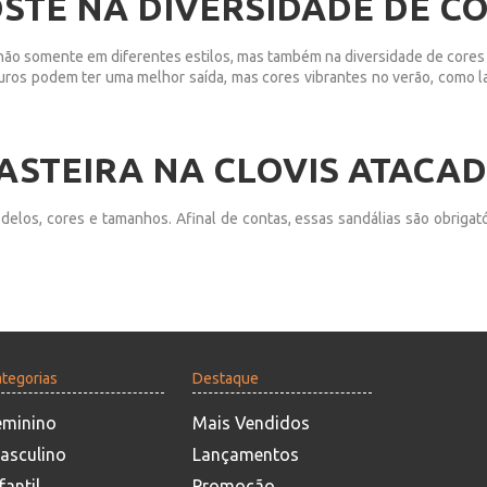
STE NA DIVERSIDADE DE C
não somente em diferentes estilos, mas também na diversidade de cores 
curos podem ter uma melhor saída, mas cores vibrantes no verão, como l
ASTEIRA NA CLOVIS ATACA
elos, cores e tamanhos. Afinal de contas, essas sandálias são obrigatór
tegorias
Destaque
eminino
Mais Vendidos
asculino
Lançamentos
fantil
Promoção