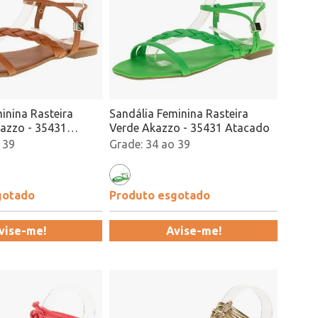
inina Rasteira
Sandália Feminina Rasteira
azzo - 35431
Verde Akazzo - 35431 Atacado
 39
34 ao 39
gotado
Produto esgotado
vise-me!
Avise-me!