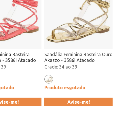
inina Rasteira
Sandália Feminina Rasteira Ouro
o - 3586i Atacado
Akazzo - 3586i Atacado
 39
34 ao 39
gotado
Produto esgotado
vise-me!
Avise-me!