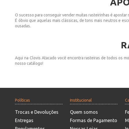
APO
O sucesso para conseguir vender muitas rasteirinhas é apostar 
É óbvio que aquelas mais clássicas, de tons mais neutros e es
ousadas.
R
Aqui na Clovis Atacado você encontra rasteiras de todos os mod
nosso catálogo!
Políticas
Institucional
Ca
Trocas e Devoluções
Quem somos
F
Entregas
Formas de Pagamento
M
Regulamentos
Nossas Lojas
In