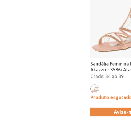
Sandália Feminina 
Akazzo - 3586i At
34 ao 39
Produto esgotad
Avise-