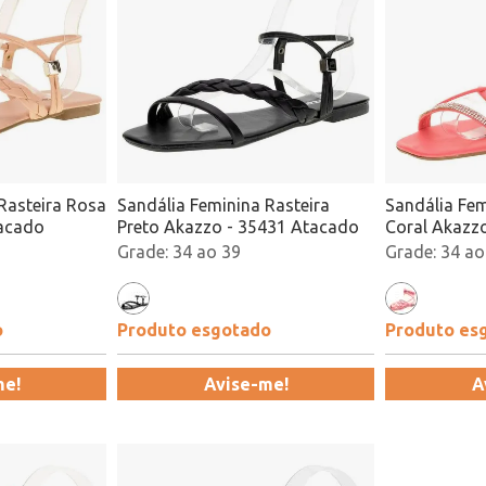
Rasteira Rosa
Sandália Feminina Rasteira
Sandália Fem
tacado
Preto Akazzo - 35431 Atacado
Coral Akazz
34 ao 39
34 ao
o
Produto esgotado
Produto es
me!
Avise-me!
A