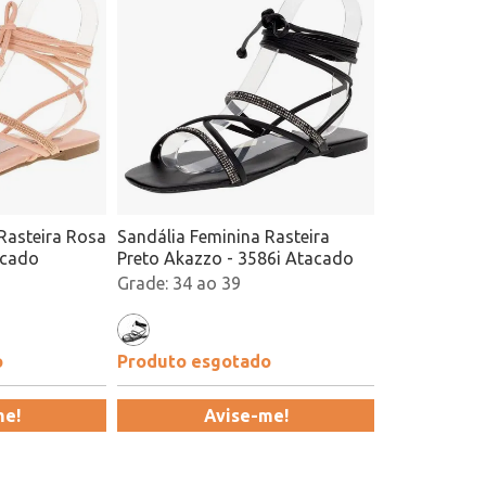
Rasteira Rosa
Sandália Feminina Rasteira
acado
Preto Akazzo - 3586i Atacado
34 ao 39
o
Produto esgotado
me!
Avise-me!