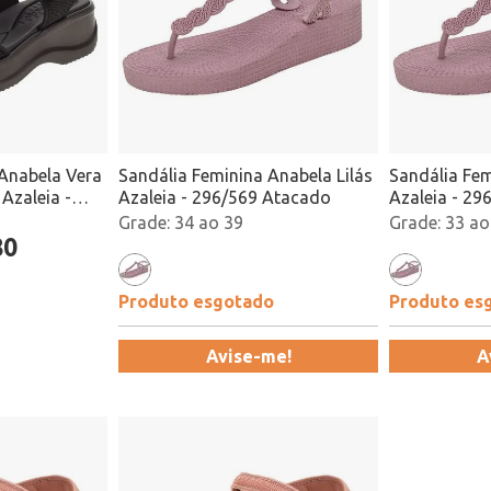
 Anabela Vera
Sandália Feminina Anabela Lilás
Sandália Fem
Azaleia -
Azaleia - 296/569 Atacado
Azaleia - 2
34 ao 39
33 ao
80
Produto esgotado
Produto es
Avise-me!
A