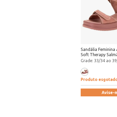
Sandália Feminina
Soft Therapy Salmã
18451 Atacado
33/34 ao 39
Produto esgotad
Avise-