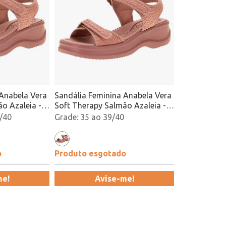
 Anabela Vera
Sandália Feminina Anabela Vera
o Azaleia -
Soft Therapy Salmão Azaleia -
18451 Atacado
/40
35 ao 39/40
o
Produto esgotado
me!
Avise-me!