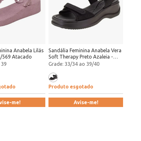
inina Anabela Lilás
Sandália Feminina Anabela Vera
96/569 Atacado
Soft Therapy Preto Azaleia -
18451 Atacado
 39
33/34 ao 39/40
gotado
Produto esgotado
vise-me!
Avise-me!