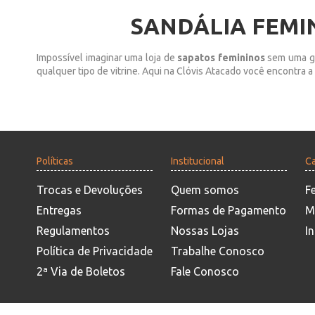
SANDÁLIA FEMI
Impossível imaginar uma loja de
sapatos femininos
sem uma gr
qualquer tipo de vitrine. Aqui na Clóvis Atacado você encontra
Políticas
Institucional
Ca
Trocas e Devoluções
Quem somos
F
Entregas
Formas de Pagamento
M
Regulamentos
Nossas Lojas
In
Política de Privacidade
Trabalhe Conosco
2ª Via de Boletos
Fale Conosco