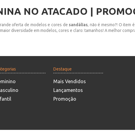
NINA NO ATACADO | PROMO
ande oferta de modelos e cores de
sandálias
, não é mesmo?! O item é
 a maior diversidade em modelos, cores e claro: tamanhos! A melhor comp
tegorias
Destaque
eminino
Mais Vendidos
asculino
Lançamentos
fantil
Promoção