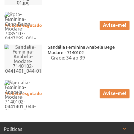
Avise-me!
Produto esgotado
Sandália Feminina Anabela Bege
Modare - 7140102
34 ao 39
Avise-me!
Produto esgotado
Políticas