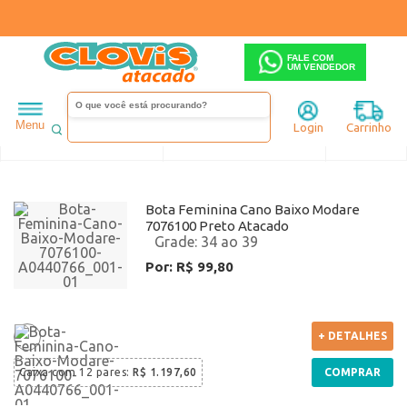
FALE COM
UM VENDEDOR
Feminino
Modare
Anabela
Menu
Login
Carrinho
Ordenar
Filtrar
Bota Feminina Cano Baixo Modare
7076100 Preto Atacado
34 ao 39
Por: R$ 99,80
+ DETALHES
Caixa com
12 pares
:
R$ 1.197,60
COMPRAR