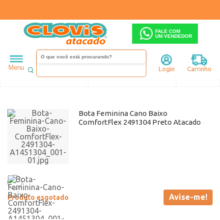
FALE COM
UM VENDEDOR
Feminino
Bota
Comfortflex
Anabela
Menu
Login
Carrinho
Ordenar
Filtrar
Bota Feminina Cano Baixo
ComfortFlex 2491304 Preto Atacado
Avise-me!
Produto esgotado