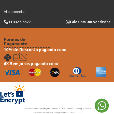
Atendimento:
11 3327-3327
Fale Com Um Vendedor
Formas de
Pagamento
10% de Desconto pagando com:
6X Sem juros pagando com:
Clovis Calçados Atacado | Rua Brigadeiro Machado, 215 Brás - São Paulo - SP - Cep 03050-050
CNPJ 07.888.632/0023-98 | Inscriçao Estadual: 144.370.453.112