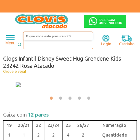
FALE COM
UM VENDEDOR
Infantil
Menina
Clogs
Menu
Login
Carrinho
Código:
3293242-008
Clogs Infantil Disney Sweet Hug Grendene Kids
23242 Rosa Atacado
Clique e veja!
Caixa com
12 pares
19
20/21
22
23/24
25
26/27
1
1
2
2
4
2
Quantidade