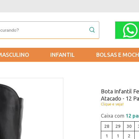
MASCULINO
INFANTIL
BOLSAS E MOCH
Bota Infantil F
Atacado - 12 P
Clique e veja!
Caixa com
12 pa
28
29
30
1
1
2