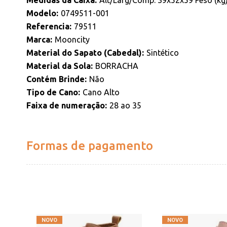
Medidas da Caixa
Alt/Larg/Comp: 39x52x59 Peso (kg
Modelo
0749511-001
Referencia
79511
Marca
Mooncity
Material do Sapato (Cabedal)
Sintético
Material da Sola
BORRACHA
Contém Brinde
Não
Tipo de Cano
Cano Alto
Faixa de numeração
28 ao 35
Formas de pagamento