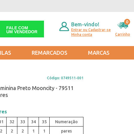
0
Bem-vindo!
FALE COM
Entrar ou Cadastrar-se
UM VENDEDOR
Carrinho
Minha conta
ILAS
REMARCADOS
MARCAS
Código:
0749511-001
eminina Preto Mooncity - 79511
ares
res
31
32
33
34
35
2
2
2
1
1
pares