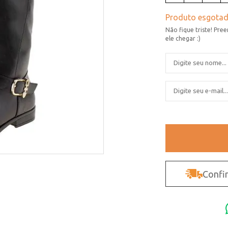
Confir
Não sei o CEP