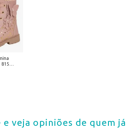
inina
 815
 e veja opiniões de quem j