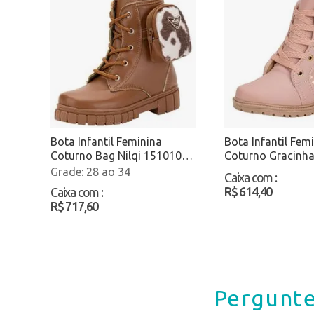
Bota Infantil Feminina
Bota Infantil Fem
Coturno Bag Nilqi 151010
Coturno Gracinha
Caramelo Atacado
Salmão Atacado
28 ao 34
Caixa com
:
R$ 614,40
Caixa com
:
R$ 717,60
Pergunte