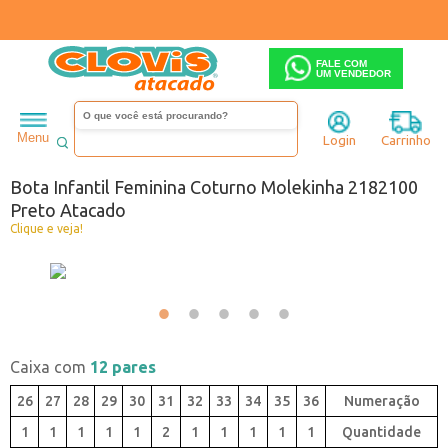
FALE COM
UM VENDEDOR
Infantil
Menina
Bota
Menu
Login
Carrinho
Código:
0441882-001
Bota Infantil Feminina Coturno Molekinha 2182100
Preto Atacado
Clique e veja!
Caixa com
12 pares
26
27
28
29
30
31
32
33
34
35
36
1
1
1
1
1
2
1
1
1
1
1
Quantidade