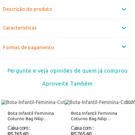
Descrição do produto
Características
Formas de pagamento
Pergunte e veja opiniões de quem já comprou
Aproveite Também
Bota Infantil Feminina
Bota Infantil Feminina
Coturno Bag Nilqi
Coturno Bag Nilqi
165021 Café Atacado
19014 Preto Atacado
Caixa com
:
Caixa com
:
R$ 765,60
R$ 765,60