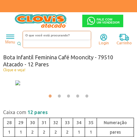
FALE COM
UM VENDEDOR
Infantil
Menina
Bota
Menu
Login
Carrinho
Código:
0749510.002
Bota Infantil Feminina Café Mooncity - 79510
Atacado - 12 Pares
Clique e veja!
Caixa com
12 pares
28
29
30
31
32
33
34
35
1
1
2
2
2
2
1
1
pares