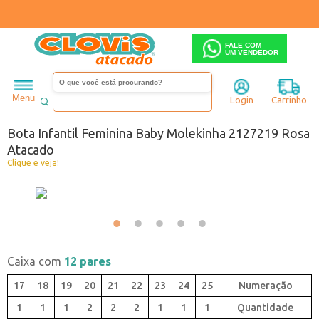
FALE COM
UM VENDEDOR
Infantil
Menina
Bota
Menu
Login
Carrinho
Código:
0447219-008
Bota Infantil Feminina Baby Molekinha 2127219 Rosa
Atacado
Clique e veja!
Caixa com
12 pares
17
18
19
20
21
22
23
24
25
1
1
1
2
2
2
1
1
1
Quantidade