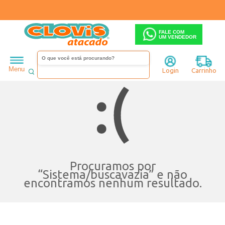
FALE COM
UM VENDEDOR
Menu
Login
Carrinho
Procuramos por
“
Sistema/buscavazia
” e não
encontramos nenhum resultado.