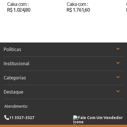
43353470 Cinza/Verde
Preto Atacado
Caixa com
:
Caixa com
:
Atacado
R$ 1.024,80
R$ 1.761,60
Políticas
Institucional
Categorias
Destaque
Atendimento:
11 3327-3327
Fale Com Um Vendedor