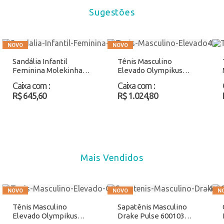
Sugestões
Sandália Infantil
Tênis Masculino
Feminina Molekinha
Elevado Olympikus
2347130 Ouro Atacado
43353470 Cinza/Verde
Caixa com
:
Caixa com
:
Atacado
R$ 645,60
R$ 1.024,80
Mais Vendidos
Tênis Masculino
Sapatênis Masculino
Elevado Olympikus
Drake Pulse 600103