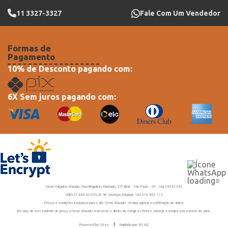
11 3327-3327
Fale Com Um Vendedor
Formas de
Pagamento
10% de Desconto pagando com:
6X Sem juros pagando com:
Clovis Calçados Atacado | Rua Brigadeiro Machado, 215 Brás - São Paulo - SP - Cep 03050-050
CNPJ 07.888.632/0023-98 | Inscriçao Estadual: 144.370.453.112
Preços e condições exclusivos para o site Clovis Atacado. Vendas sujeitas à confirmação de dados.
Em caso de erro evidente de preço, a Clovis Atacado reserva-se o direito de corrigir a oferta e cancelar a compra com estorno do valor.
Powered by: Vtex
Mantido por: N1.AG