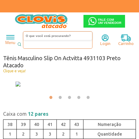
FALE COM
UM VENDEDOR
Feminino
Tênis
Menu
Login
Carrinho
Código:
0440931-001
Tênis Masculino Slip On Actvitta 4931103 Preto
Atacado
Clique e veja!
Caixa com
12 pares
38
39
40
41
42
43
1
2
3
3
2
1
Quantidade