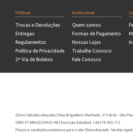
Políticas
Institucional
Ca
Trocas e Devoluções
Quem somos
F
Entregas
Formas de Pagamento
M
Regulamentos
Nossas Lojas
In
Política de Privacidade
Trabalhe Conosco
2ª Via de Boletos
Fale Conosco
Clovis Calçados Atacado | Rua Brigadeiro Machado, 215 Brás - São Pau
CNPJ 07.888.632/0023-98 | Inscriçao Estadual: 144.370.453.112
Preços e condições exclusivos para o site Clovis Atacado. Vendas suje