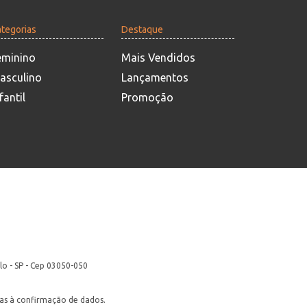
tegorias
Destaque
eminino
Mais Vendidos
asculino
Lançamentos
fantil
Promoção
lo - SP - Cep 03050-050
itas à confirmação de dados.