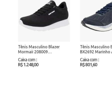
Tênis Masculino Blazer
Tênis Masculino 
Mormaii 208009
BX2692 Marinho
Preto/Branco Atacado
Caixa com
:
Caixa com
:
R$ 1.248,00
R$ 801,60