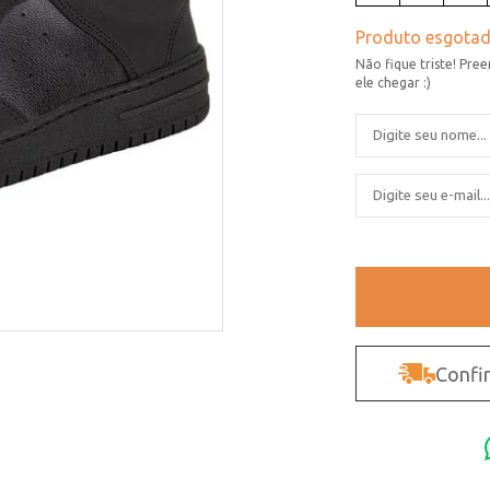
Confir
Não sei o CEP