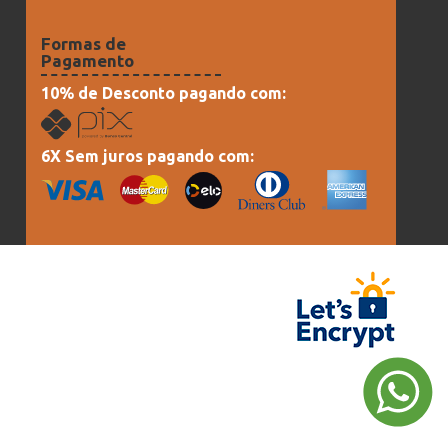
Formas de
Pagamento
10% de Desconto pagando com:
6X Sem juros pagando com: