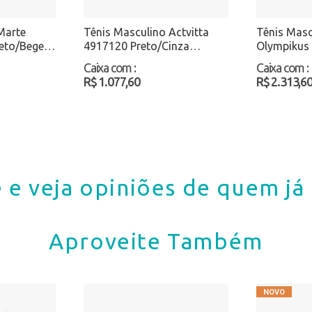
Marte
Tênis Masculino Actvitta
Tênis Masc
eto/Bege
4917120 Preto/Cinza
Olympikus
Atacado
Atacado
Caixa com
:
Caixa com
:
R$ 1.077,60
R$ 2.313,6
 e veja opiniões de quem j
Aproveite Também