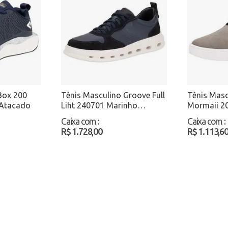
Box 200
Tênis Masculino Groove Full
Tênis Masc
 Atacado
Liht 240701 Marinho
Mormaii 2
Atacado
Atacado
Caixa com
:
Caixa com
:
R$ 1.728,00
R$ 1.113,6