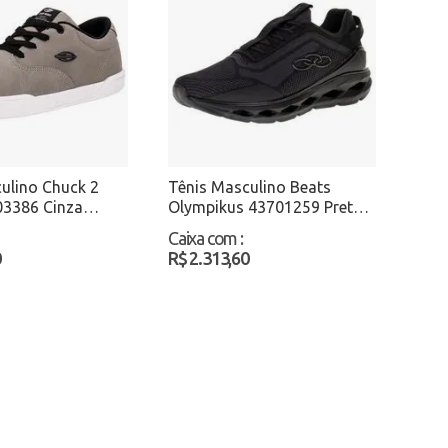
ulino Chuck 2
Tênis Masculino Beats
03386 Cinza
Olympikus 43701259 Preto
Atacado
Caixa com
:
0
R$ 2.313,60