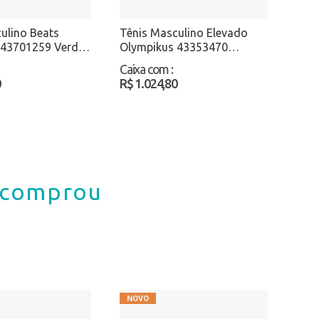
ulino Beats
Tênis Masculino Elevado
 43701259 Verde
Olympikus 43353470
Cinza/Verde Atacado
Caixa com
:
0
R$ 1.024,80
á comprou