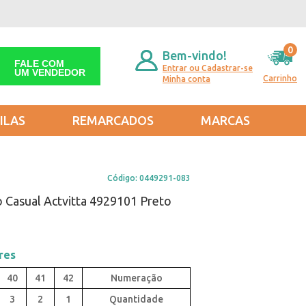
0
Bem-vindo!
FALE COM
Entrar ou Cadastrar-se
UM VENDEDOR
Carrinho
Minha conta
ILAS
REMARCADOS
MARCAS
Código:
0449291-083
o Casual Actvitta 4929101 Preto
res
40
41
42
3
2
1
Quantidade