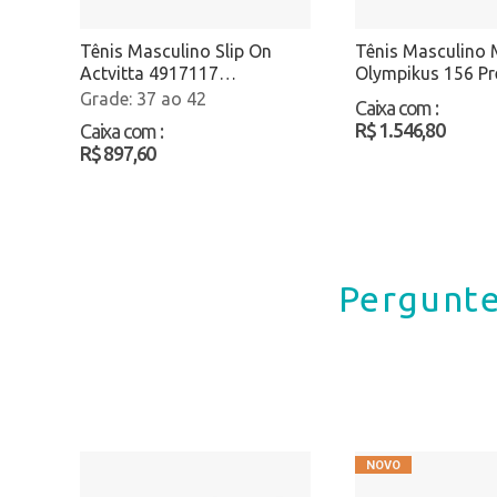
Tênis Masculino Slip On
Tênis Masculino 
Actvitta 4917117
Olympikus 156 Pr
Preto/Bege Atacado
Atacado
37 ao 42
Caixa com
:
R$ 1.546,80
Caixa com
:
R$ 897,60
Pergunte