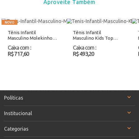
Aproveite Também
Tênis Infantil
Tênis Infantil
Masculino Molekinho
Masculino Kids Top
2852117 Preto/Branco
0361 Royal Atacado
Caixa com
:
Caixa com
:
Atacado
R$ 717,60
R$ 493,20
Políticas
Institucional
Categorias