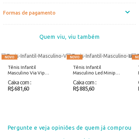
Formas de pagamento
Quem viu, viu também
Tênis Infantil
Tênis Infantil
Masculino Via Vip
Masculino Led Minipé
VV4027 Azul/Cinza
MP2630
Caixa com
:
Caixa com
:
Atacado
Azul/Vermelho
R$ 681,60
R$ 885,60
Atacado
Pergunte e veja opiniões de quem já comprou