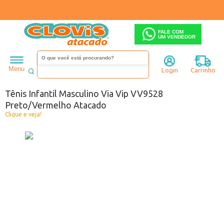
FALE COM
UM VENDEDOR
Infantil
Menino
Tênis
Menu
Login
Carrinho
Código:
2819528B-060
Tênis Infantil Masculino Via Vip VV9528
Preto/Vermelho Atacado
Clique e veja!