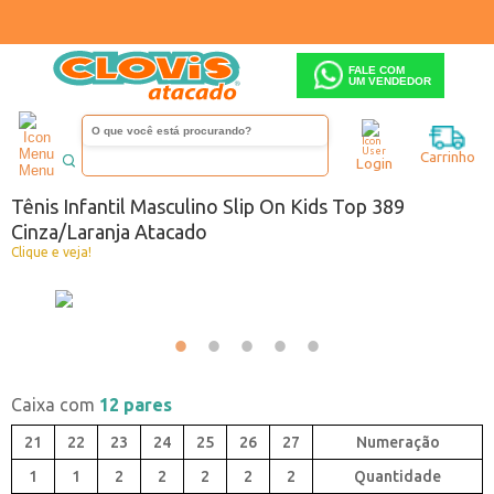
FALE COM
UM VENDEDOR
Infantil
Menino
Tênis
Carrinho
Login
Menu
Código:
6270388-077
Tênis Infantil Masculino Slip On Kids Top 389
Cinza/Laranja Atacado
Clique e veja!
Caixa com
12 pares
21
22
23
24
25
26
27
1
1
2
2
2
2
2
Quantidade