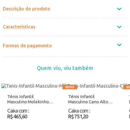
Descrição do produto
Características
Formas de pagamento
Quem viu, viu também
Tênis Infantil
Tênis Infantil
Masculino Molekinho
Masculino Cano Alto
2801189 Preto Atacado
Via Vip VV4030
Caixa com
:
Caixa com
:
Azul/Branco Atacado
R$ 465,60
R$ 751,20