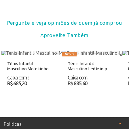
Pergunte e veja opiniões de quem já comprou
Aproveite Também
Tênis Infantil
Tênis Infantil
Masculino Molekinho
Masculino Led Minipé
2877102 Branco/Cinza
MP2630
Caixa com
:
Caixa com
:
Atacado
Branco/Vermelho
R$ 685,20
R$ 885,60
Atacado
Políticas