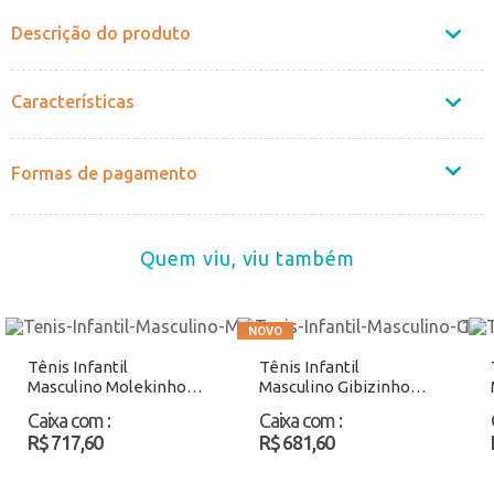
Descrição do produto
Características
Formas de pagamento
Quem viu, viu também
Tênis Infantil
Tênis Infantil
Masculino Molekinho
Masculino Gibizinho
2852117 Azul/Cinza
G407 Preto/Camurça
Caixa com
:
Caixa com
:
Atacado
Atacado
R$ 717,60
R$ 681,60