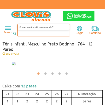
FALE COM
UM VENDEDOR
Infantil
Menino
Tênis
Menu
Login
Carrinho
Código:
4320764-001
Tênis Infantil Masculino Preto Botinho - 764 - 12
Pares
Clique e veja!
Caixa com
12 pares
21
22
23
24
25
26
27
1
1
2
2
2
2
2
pares