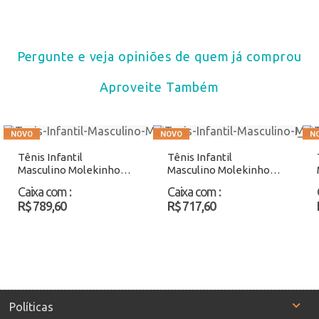
Pergunte e veja opiniões de quem já comprou
Aproveite Também
Tênis Infantil
Tênis Infantil
Masculino Molekinho
Masculino Molekinho
2651101 Café/Bege
283113 Marinho
Caixa com
:
Caixa com
:
Atacado
Atacado
R$ 789,60
R$ 717,60
Políticas