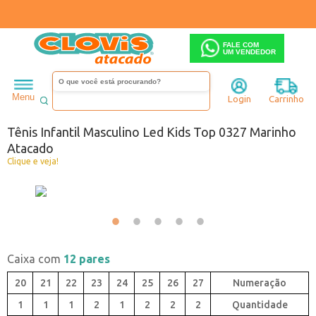
FALE COM
UM VENDEDOR
Infantil
Menino
Tênis
Menu
Login
Carrinho
Código:
6270327B-007
Tênis Infantil Masculino Led Kids Top 0327 Marinho
Atacado
Clique e veja!
Caixa com
12 pares
20
21
22
23
24
25
26
27
1
1
1
2
1
2
2
2
Quantidade