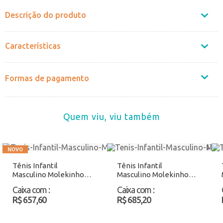
Descrição do produto
Características
Formas de pagamento
Quem viu, viu também
Tênis Infantil
Tênis Infantil
Masculino Molekinho
Masculino Molekinho
2831247 Preto Atacado
2877102 Branco/Cinza
Caixa com
:
Caixa com
:
Atacado
R$ 657,60
R$ 685,20