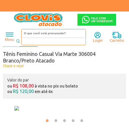
FALE COM
UM VENDEDOR
Feminino
Tênis
Menu
Login
Carrinho
Código:
A5836004-057
28% OFF
Tênis Feminino Casual Via Marte 306004
Branco/Preto Atacado
Clique e veja!
Valor do par
R$ 108,00
ou
à vista no pix ou boleto
R$ 120,00
ou
em até 6x