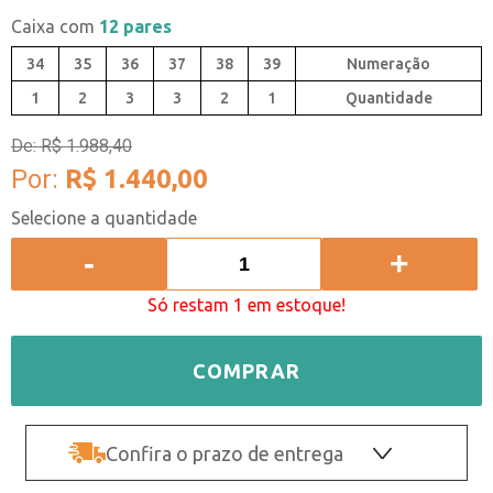
Caixa com
12 pares
34
35
36
37
38
39
1
2
3
3
2
1
Quantidade
De:
R$ 1.988,40
Por:
R$ 1.440,00
-
+
Só restam 1 em estoque!
COMPRAR
Confira o prazo de entrega