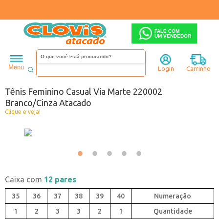
FALE COM
UM VENDEDOR
Feminino
Tênis
Menu
Login
Carrinho
Código:
B5833502-051
Tênis Feminino Casual Via Marte 220002
Branco/Cinza Atacado
Clique e veja!
Caixa com
12 pares
35
36
37
38
39
40
1
2
3
3
2
1
Quantidade