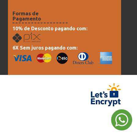
Formas de
Pagamento
10% de Desconto pagando com:
6X Sem juros pagando com: