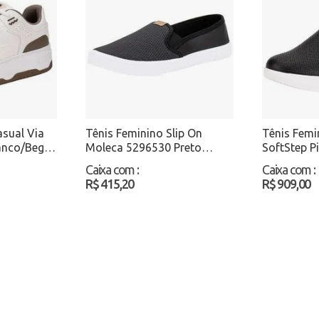
asual Via
Tênis Feminino Slip On
Tênis Femi
anco/Bege
Moleca 5296530 Preto
SoftStep P
Atacado
Preto/Bra
Caixa com
:
Caixa com
:
R$ 415,20
R$ 909,00