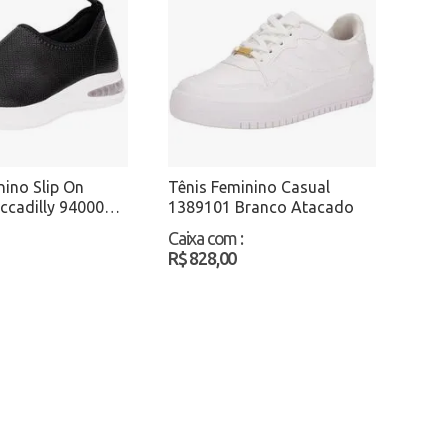
nino Slip On
Tênis Feminino Casual
iccadilly 940001
1389101 Branco Atacado
nco Atacado
Caixa com
:
R$ 828,00