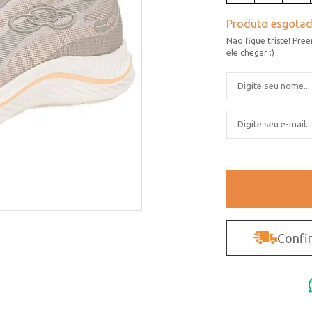
Confir
Não sei o CEP