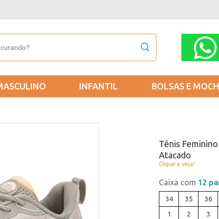
MASCULINO
INFANTIL
BOLSAS E MOCH
Tênis Feminino
Atacado
Clique e veja!
Caixa com
12 pa
34
35
36
1
2
3