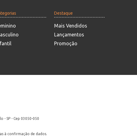
tegorias
Destaque
eminino
Mais Vendidos
asculino
Lançamentos
fantil
Promoção
lo - SP - Cep 03050-050
itas à confirmação de dados.