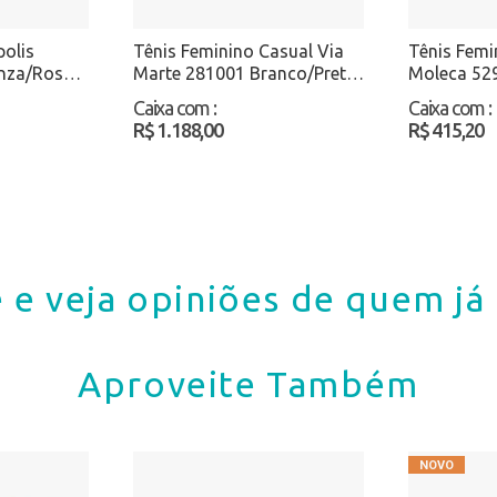
polis
Tênis Feminino Casual Via
Tênis Femi
inza/Rosa
Marte 281001 Branco/Preto
Moleca 52
Atacado
Atacado
Caixa com
:
Caixa com
:
R$ 1.188,00
R$ 415,20
 e veja opiniões de quem j
Aproveite Também