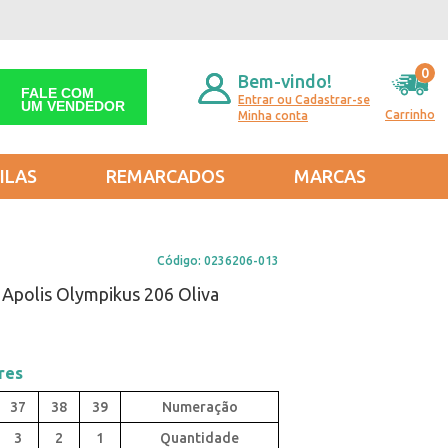
0
Bem-vindo!
FALE COM
Entrar ou Cadastrar-se
UM VENDEDOR
Carrinho
Minha conta
ILAS
REMARCADOS
MARCAS
Código:
0236206-013
 Apolis Olympikus 206 Oliva
res
37
38
39
3
2
1
Quantidade