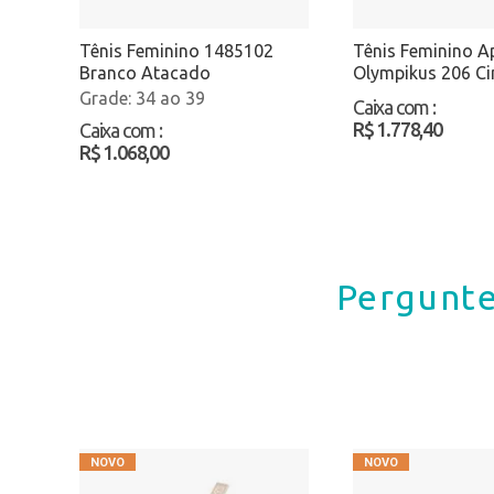
Tênis Feminino 1485102
Tênis Feminino A
Branco Atacado
Olympikus 206 C
Atacado
34 ao 39
Caixa com
:
R$ 1.778,40
Caixa com
:
R$ 1.068,00
Pergunte