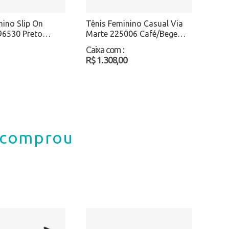
nino Slip On
Tênis Feminino Casual Via
96530 Preto
Marte 225006 Café/Bege
Atacado
Caixa com
:
R$ 1.308,00
á comprou