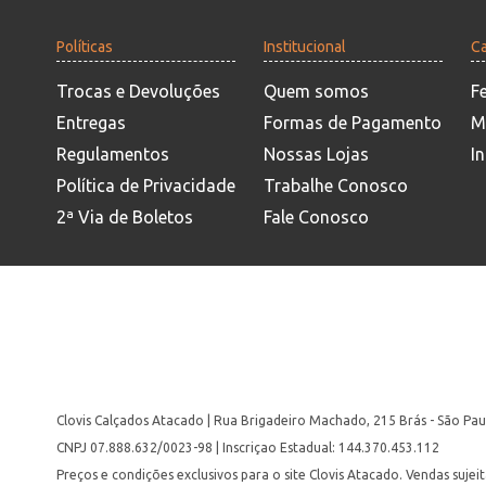
Políticas
Institucional
Ca
Trocas e Devoluções
Quem somos
F
Entregas
Formas de Pagamento
M
Regulamentos
Nossas Lojas
In
Política de Privacidade
Trabalhe Conosco
2ª Via de Boletos
Fale Conosco
Clovis Calçados Atacado | Rua Brigadeiro Machado, 215 Brás - São Pau
CNPJ 07.888.632/0023-98 | Inscriçao Estadual: 144.370.453.112
Preços e condições exclusivos para o site Clovis Atacado. Vendas suje