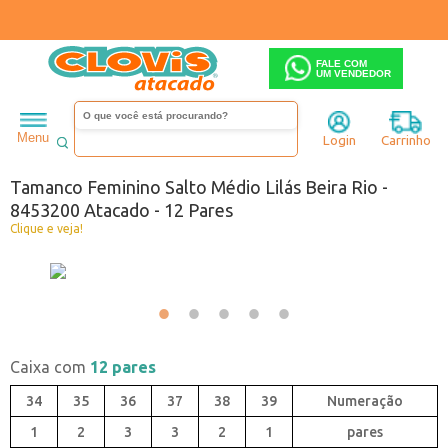
FALE COM
UM VENDEDOR
Feminino
Tamanco
Salto médio
Menu
Login
Carrinho
Código:
A0440532-050
Tamanco Feminino Salto Médio Lilás Beira Rio -
8453200 Atacado - 12 Pares
Clique e veja!
Caixa com
12 pares
34
35
36
37
38
39
1
2
3
3
2
1
pares