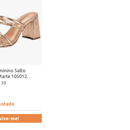
inino Salto
Marte 105012
ado
 39
gotado
vise-me!