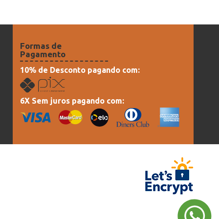
Formas de
Pagamento
10% de Desconto pagando com:
6X Sem juros pagando com: