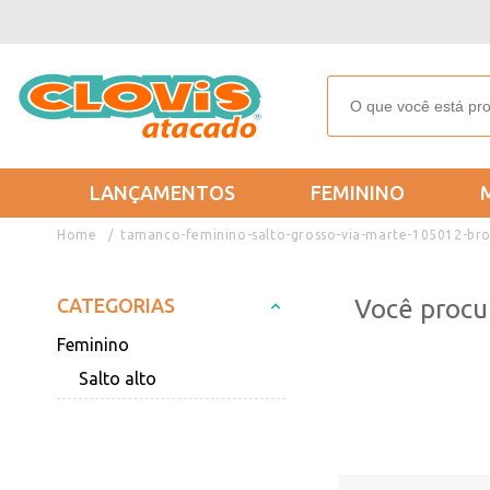
LANÇAMENTOS
FEMININO
tamanco-feminino-salto-grosso-via-marte-105012-br
CATEGORIAS
Você procu
Feminino
Salto alto