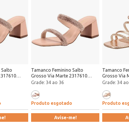
 Salto
Tamanco Feminino Salto
Tamanco Fem
2317610
Grosso Via Marte 2317610
Grosso Via 
Bronze Atacado
Bronze Atac
34 ao 36
34 ao
o
Produto esgotado
Produto es
me!
Avise-me!
A