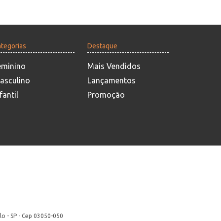
tegorias
Destaque
eminino
Mais Vendidos
asculino
Lançamentos
fantil
Promoção
lo - SP - Cep 03050-050